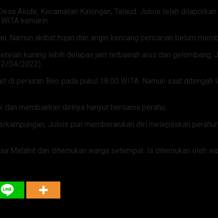
esa Alude, Kecamatan Kalongan, Talaud. Julois telah dilaporkan 
0 WITA kemarin.
an. Namun akibat hujan dan angin kencang pencarian belum memb
telah kurang lebih delapan jam terbawah arus dan gelombang, J
(12/04/2022).
et di perairan Beo pada pukul 18.00 WITA. Namun saat ditengah la
k dan membiarkan dirinya hanyut bersama perahu.
i perkampungan, Julois pun memberanikan diri melepaskan perahu
 Desa Matahit dan ditemukan warga setempat. Ia ditemukan oleh 