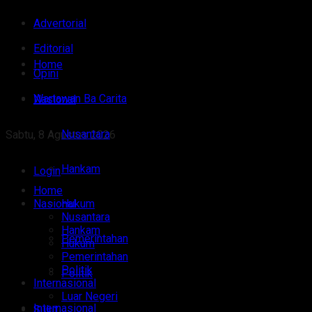
Advertorial
Editorial
Home
Opini
Wartawan Ba Carita
Nasional
Nusantara
Sabtu, 8 Agustus 2026
Hankam
Login
Home
Nasional
Hukum
Nusantara
Hankam
Pemerintahan
Hukum
Pemerintahan
Politik
Politik
Internasional
Luar Negeri
Internasional
Sulut