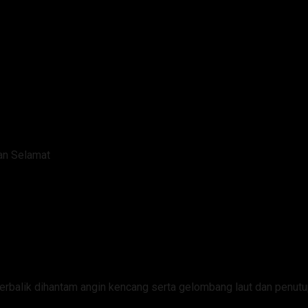
an Selamat
 Perairan Beo Ditemukan Selam
rbalik dihantam angin kencang serta gelombang laut dan penutu