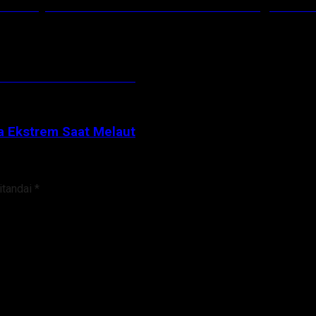
i Menjadi Salah Satu Pembicara Dalam Kegiatan Pe
a Ekstrem Saat Melaut
a Ekstrem Saat Melaut
itandai
*