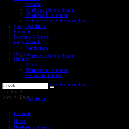
Manado
Minahasa Utara & Bitung
Luar Negeri
Minahasa & Tomohon
Minsel – Mitra – Bolmong Raya
Kepulauan
Sulut
Kriminal
Ekonomi & Bisnis
Manado
Iptek
Pendidikan
Olahraga
Minahasa Utara & Bitung
Hiburan
Musik
Film
Minahasa & Tomohon
Pariwisata Budaya
Minsel – Mitra – Bolmong Raya
No Result
View All Result
Kepulauan
Kriminal
Home
Nasional
Ekonomi & Bisnis