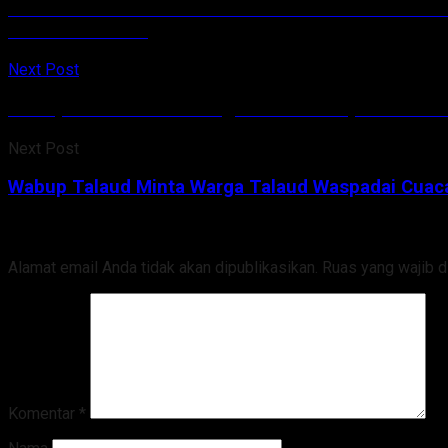
Direktur Rumah Sakit Umum GMIM Tonsea Airmadid
PPWG Tomohon
Next Post
Wabup Talaud Minta Warga Talaud Waspadai Cuac
Next Post
Wabup Talaud Minta Warga Talaud Waspadai Cuac
Tinggalkan Balasan
Alamat email Anda tidak akan dipublikasikan.
Ruas yang wajib d
Komentar
*