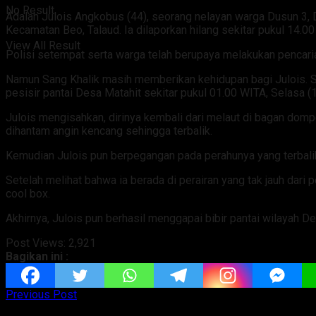
No Result
Adalah Julois Angkobus (44), seorang nelayan warga Dusun 3, D
Kecamatan Beo, Talaud. Ia dilaporkan hilang sekitar pukul 14.0
View All Result
Polisi setempat serta warga telah berupaya melakukan pencari
Namun Sang Khalik masih memberikan kehidupan bagi Julois. Se
pesisir pantai Desa Matahit sekitar pukul 01.00 WITA, Selasa 
Julois mengisahkan, dirinya kembali dari melaut di bagan domp
dihantam angin kencang sehingga terbalik.
Kemudian Julois pun berpegangan pada perahunya yang terbali
Setelah melihat bahwa ia berada di perairan yang tak jauh dar
cool box.
Akhirnya, Julois pun berhasil menggapai bibir pantai wilayah
Post Views:
2,921
Bagikan ini :
Previous Post