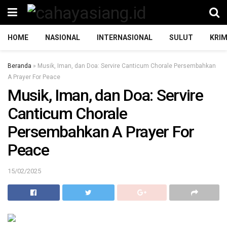
HOME
NASIONAL
INTERNASIONAL
SULUT
KRIM
Beranda
»
Musik, Iman, dan Doa: Servire Canticum Chorale Persembahkan
A Prayer For Peace
Musik, Iman, dan Doa: Servire
Canticum Chorale
Persembahkan A Prayer For
Peace
15/02/2025