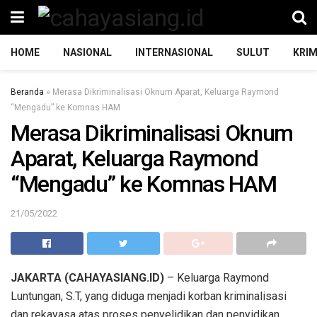
HOME
NASIONAL
INTERNASIONAL
SULUT
KRIM
Beranda
»
Merasa Dikriminalisasi Oknum Aparat, Keluarga Raymond
“Mengadu” ke Komnas HAM
Merasa Dikriminalisasi Oknum
Aparat, Keluarga Raymond
“Mengadu” ke Komnas HAM
21/05/2022
JAKARTA (CAHAYASIANG.ID)
– Keluarga Raymond
Luntungan, S.T, yang diduga menjadi korban kriminalisasi
dan rekayasa atas proses penyelidikan dan penyidikan