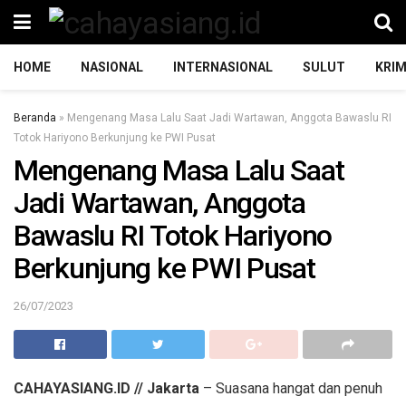
HOME
NASIONAL
INTERNASIONAL
SULUT
KRIM
Beranda
»
Mengenang Masa Lalu Saat Jadi Wartawan, Anggota Bawaslu RI
Totok Hariyono Berkunjung ke PWI Pusat
Mengenang Masa Lalu Saat
Jadi Wartawan, Anggota
Bawaslu RI Totok Hariyono
Berkunjung ke PWI Pusat
26/07/2023
CAHAYASIANG.ID // Jakarta
– Suasana hangat dan penuh