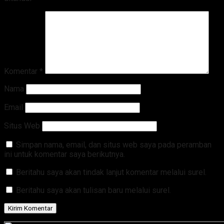
Komentar
*
Nama
Email
Situs Web
Simpan nama, email, dan situs web saya pada peramban
ini untuk komentar saya berikutnya.
Beritahu saya akan tindak lanjut komentar melalui surel.
Beritahu saya akan tulisan baru melalui surel.