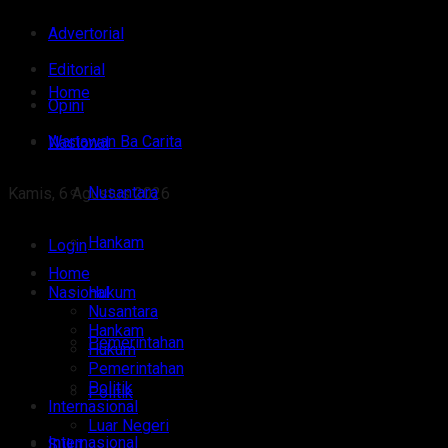
Advertorial
Editorial
Home
Opini
Wartawan Ba Carita
Nasional
Nusantara
Kamis, 6 Agustus 2026
Hankam
Login
Home
Nasional
Hukum
Nusantara
Hankam
Pemerintahan
Hukum
Pemerintahan
Politik
Politik
Internasional
Luar Negeri
Internasional
Sulut