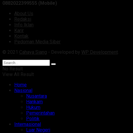
0882022399555 (Mobile)
About Us
Redaksi
Info Iklan
Karir
Kontak
Pedoman Media Siber
© 2021
Cahaya Siang
- Developed by
WP Development
.
No Result
View All Result
Home
Nasional
Nusantara
Hankam
Hukum
Pemerintahan
Politik
Internasional
Luar Negeri