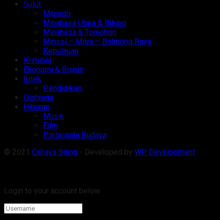
Sulut
Manado
Minahasa Utara & Bitung
Minahasa & Tomohon
Minsel – Mitra – Bolmong Raya
Kepulauan
Kriminal
Ekonomi & Bisnis
Iptek
Pendidikan
Olahraga
Hiburan
Musik
Film
Pariwisata Budaya
© 2021
Cahaya Siang
- Developed by
WP Development
.
Welcome Back!
Login to your account below