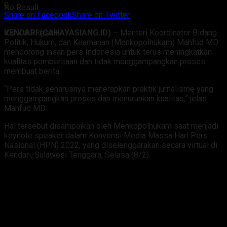
0
No Result
Share on Facebook
Share on Twitter
KENDARI (CAHAYASIANG.ID)
– Menteri Koordinator Bidang
View All Result
Politik, Hukum, dan Keamanan (Menkopolhukam) Mahfud MD
mendorong insan pers Indonesia untuk terus meningkatkan
kualitas pemberitaan dan tidak menggampangkan proses
membuat berita.
“Pers tidak seharusnya menerapkan praktik jurnalisme yang
menggampangkan proses dan menurunkan kualitas,” jelas
Mahfud MD.
Hal tersebut disampaikan oleh Menkopolhukam saat menjadi
keynote speaker dalam Konvensi Media Massa Hari Pers
Nasional (HPN) 2022, yang diselenggarakan secara virtual di
Kendari, Sulawesi Tenggara, Selasa (8/2).