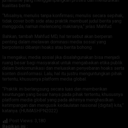
jurnalisme yang menggampangkan proses dan menurunkan
kualitas berita.
“Misalnya, menulis tanpa konfirmasi, menulis secara sepihak,
tidak cover both side atau praktik membuat judul berita yang
menggoda, namun melenceng maknanya,” jelas Mahfud.
Bahkan, tambah Mahfud MD, hal tersebut akan berperan
penting dalam melawan dominasi media sosial yang
berpotensi dibanjiri hoaks atau berita bohong.
Ia mengakui, media sosial jika disalahgunakan bisa menjadi
ruang besar bagi masyarakat untuk mengabaikan etika publik
dalam berkomunikasi dan meluaskan penyebaran hoaks serta
konten disinformasi. Lalu, hal itu justru menguntungkan pihak
tertentu, khususnya platform media global.
“Praktik ini berlangsung secara luas dan memberikan
keuntungan yang besar hanya pada pihak tertentu, khususnya
platform media global yang pada akhirnya menghasilkan
ketimpangan dan mengusik kedaulatan nasional (digital) kita,”
katanya. (HUMASHPN2022)
Post Views:
3,180
Bagikan ini :