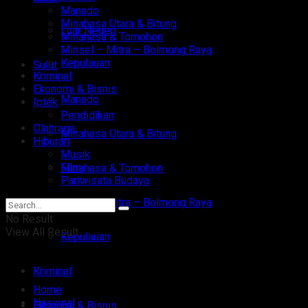
Manado
Minahasa Utara & Bitung
Luar Negeri
Minahasa & Tomohon
Minsel – Mitra – Bolmong Raya
Kepulauan
Sulut
Kriminal
Ekonomi & Bisnis
Manado
Iptek
Pendidikan
Olahraga
Minahasa Utara & Bitung
Hiburan
Musik
Film
Minahasa & Tomohon
Pariwisata Budaya
Minsel – Mitra – Bolmong Raya
No Result
View All Result
Kepulauan
Kriminal
Home
Nasional
Ekonomi & Bisnis