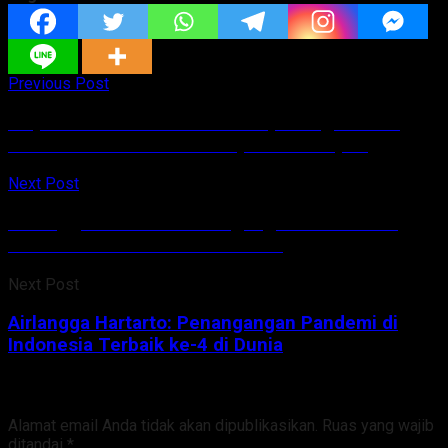
Previous Post
Wapres Ma’ruf Amin Akui Dampak Digitalisasi
Sudah Masuk di Semua Aspek Kehidupan
Next Post
Airlangga Hartarto: Penangangan Pandemi di
Indonesia Terbaik ke-4 di Dunia
Next Post
Airlangga Hartarto: Penangangan Pandemi di
Indonesia Terbaik ke-4 di Dunia
Tinggalkan Balasan
Alamat email Anda tidak akan dipublikasikan.
Ruas yang wajib
ditandai
*