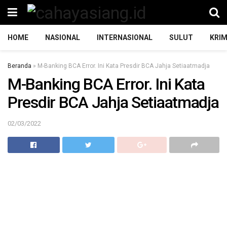
HOME
NASIONAL
INTERNASIONAL
SULUT
KRIM
Beranda
»
M-Banking BCA Error. Ini Kata Presdir BCA Jahja Setiaatmadja
M-Banking BCA Error. Ini Kata
Presdir BCA Jahja Setiaatmadja
02/03/2022