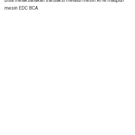
bisa melaksanakan transaksi melalui mesin ATM maupun
mesin EDC BCA.