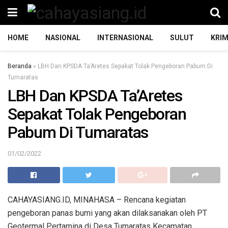
HOME
NASIONAL
INTERNASIONAL
SULUT
KRIM
Beranda
»
LBH Dan KPSDA Ta’Aretes Sepakat Tolak Pengeboran Pabum Di
Tumaratas
LBH Dan KPSDA Ta’Aretes
Sepakat Tolak Pengeboran
Pabum Di Tumaratas
01/02/2022
CAHAYASIANG.ID, MINAHASA – Rencana kegiatan
pengeboran panas bumi yang akan dilaksanakan oleh PT
Geotermal Pertamina di Desa Tumaratas Kecamatan