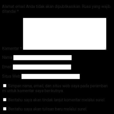
Alamat email Anda tidak akan dipublikasikan.
Ruas yang wajib
ditandai
*
Komentar
*
Nama
Email
Situs Web
Simpan nama, email, dan situs web saya pada peramban
ini untuk komentar saya berikutnya.
Beritahu saya akan tindak lanjut komentar melalui surel.
Beritahu saya akan tulisan baru melalui surel.