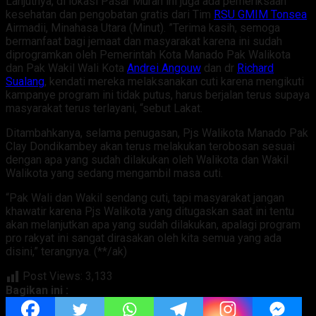
Lanjutnya, di lokasi Pasar Murah ini juga ada pemeriksaan
kesehatan dan pengobatan gratis dari Tim
RSU GMIM Tonsea
Airmadii, Minahasa Utara (Minut). ”Terima kasih, semoga
bermanfaat bagi jemaat dan masyarakat karena ini sudah
diprogramkan oleh Pemerintah Kota Manado Pak Walikota
dan Pak Wakil Wali Kota
Andrei Angouw
dan dr
Richard
Sualang
, kendati mereka melaksanakan cuti karena mengikuti
kampanye program ini tidak putus, harus berjalan terus supaya
masyarakat terus terlayani, “sebut Lakat.
Ditambahkanya, selama penugasan, Pjs Walikota Manado Pak
Clay Dondikambey akan terus melakukan terobosan sesuai
dengan apa yang sudah dilakukan oleh Walikota dan Wakil
Walikota yang sedang mengambil masa cuti.
“Pak Wali dan Wakil sendang cuti, tapi masyarakat jangan
khawatir karena Pjs Walikota yang ditugaskan saat ini tentu
akan melanjutkan apa yang sudah dilakukan, apalagi program
pro rakyat ini sangat dirasakan oleh kita semua yang ada
disini,” terangnya. (**/ak)
Post Views:
3,133
Bagikan ini :