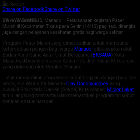
0
No Result
Share on Facebook
Share on Twitter
View All Result
CAHAYASIANG.ID
, Manado – Pelaksanaan kegiatan Paser
Murah di Kecamatan Tikala pada Senin (14/10) pagi tadi, dirangkai
juga dengan pelayanan kesehatan gratis bagi warga sekitar.
Program Pasar Murah yang dimaksudkan untuk membantu
ketersediaan pangan bagi warga
Manado
, dilaksanakan oleh
Badan Kerja Sama Antar Umat Beragama (
BKSAUA
) Kota
Manado, dibawah pimpinan Ketua Pdt. Judi Tunari M.Teol dan
yang didukung oleh Pemkot Manado.
Untuk memastikan program tersebut berjalan dengan baik dan
lancar, Pjs Wali Kota Manado
Clay Dondokambey
yang
diwakili Sekretaris Daerah (Sekda) Kota Manad,
Micler Lakat
,
turun langsung memantau dan memastikan program tersebut
berjalan sesuai harapan.