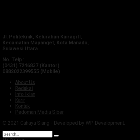
Alamat Kantor :
Jl. Politeknik, Kelurahan Kairagi II,
Kecamatan Mapanget, Kota Manado,
Sulawesi Utara
No. Telp :
(0431) 7246837 (Kantor)
0882022399555 (Mobile)
About Us
Redaksi
Info Iklan
Karir
Kontak
Pedoman Media Siber
© 2021
Cahaya Siang
- Developed by
WP Development
.