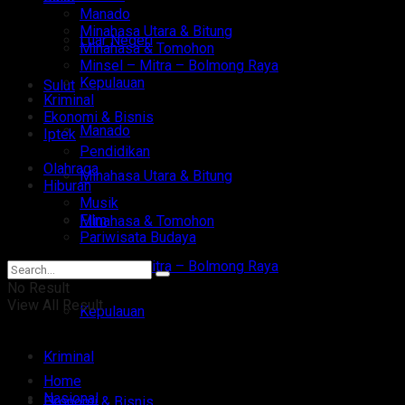
Manado
Minahasa Utara & Bitung
Luar Negeri
Minahasa & Tomohon
Minsel – Mitra – Bolmong Raya
Kepulauan
Sulut
Kriminal
Ekonomi & Bisnis
Manado
Iptek
Pendidikan
Olahraga
Minahasa Utara & Bitung
Hiburan
Musik
Film
Minahasa & Tomohon
Pariwisata Budaya
Minsel – Mitra – Bolmong Raya
No Result
View All Result
Kepulauan
Kriminal
Home
Nasional
Ekonomi & Bisnis