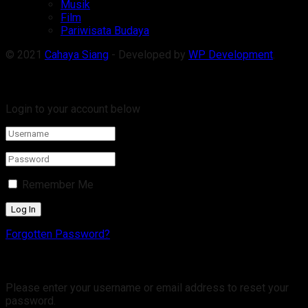
Musik
Film
Pariwisata Budaya
© 2021
Cahaya Siang
- Developed by
WP Development
.
Welcome Back!
Login to your account below
Remember Me
Forgotten Password?
Retrieve your password
Please enter your username or email address to reset your
password.