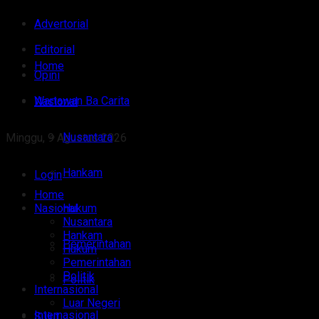
Advertorial
Editorial
Home
Opini
Wartawan Ba Carita
Nasional
Nusantara
Minggu, 9 Agustus 2026
Hankam
Login
Home
Nasional
Hukum
Nusantara
Hankam
Pemerintahan
Hukum
Pemerintahan
Politik
Politik
Internasional
Luar Negeri
Internasional
Sulut