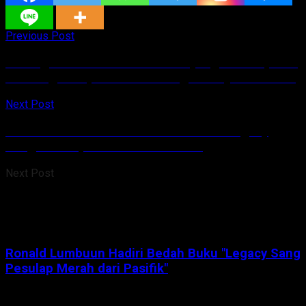
Previous Post
Dorong Pertumbuhan Ekonomi yang Inklusif, BSG
dan Mega Corpora Tanda Tangan Kerjasama KUB
Next Post
Ronald Lumbuun Hadiri Bedah Buku “Legacy
Sang Pesulap Merah dari Pasifik”
Next Post
Ronald Lumbuun Hadiri Bedah Buku "Legacy Sang
Pesulap Merah dari Pasifik"
Tinggalkan Balasan