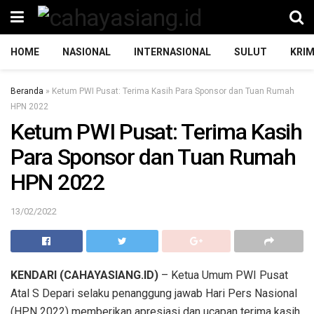
HOME
NASIONAL
INTERNASIONAL
SULUT
KRIM
Beranda
»
Ketum PWI Pusat: Terima Kasih Para Sponsor dan Tuan Rumah
HPN 2022
Ketum PWI Pusat: Terima Kasih
Para Sponsor dan Tuan Rumah
HPN 2022
13/02/2022
KENDARI (CAHAYASIANG.ID)
– Ketua Umum PWI Pusat
Atal S Depari selaku penanggung jawab Hari Pers Nasional
(HPN 2022) memberikan apresiasi dan ucapan terima kasih