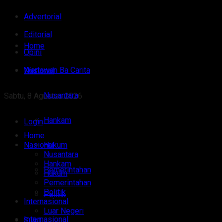
Advertorial
Editorial
Home
Opini
Wartawan Ba Carita
Nasional
Nusantara
Sabtu, 8 Agustus 2026
Hankam
Login
Home
Nasional
Hukum
Nusantara
Hankam
Pemerintahan
Hukum
Pemerintahan
Politik
Politik
Internasional
Luar Negeri
Internasional
Sulut