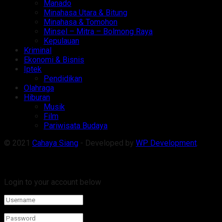
Manado
Minahasa Utara & Bitung
Minahasa & Tomohon
Minsel – Mitra – Bolmong Raya
Kepulauan
Kriminal
Ekonomi & Bisnis
Iptek
Pendidikan
Olahraga
Hiburan
Musik
Film
Pariwisata Budaya
© 2021
Cahaya Siang
- Developed by
WP Development
.
Welcome Back!
Login to your account below