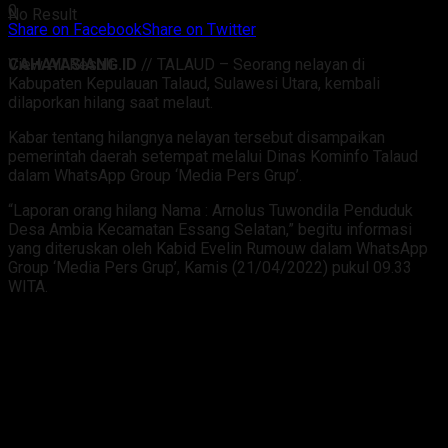
0
No Result
Share on Facebook
Share on Twitter
CAHAYASIANG.ID
// TALAUD – Seorang nelayan di
View All Result
Kabupaten Kepulauan Talaud, Sulawesi Utara, kembali
dilaporkan hilang saat melaut.
Kabar tentang hilangnya nelayan tersebut disampaikan
pemerintah daerah setempat melalui Dinas Kominfo Talaud
dalam WhatsApp Group ‘Media Pers Grup’.
“Laporan orang hilang Nama : Arnolus Tuwondila Penduduk
Desa Ambia Kecamatan Essang Selatan,” begitu informasi
yang diteruskan oleh Kabid Evelin Rumouw dalam WhatsApp
Group ‘Media Pers Grup’, Kamis (21/04/2022) pukul 09.33
WITA.