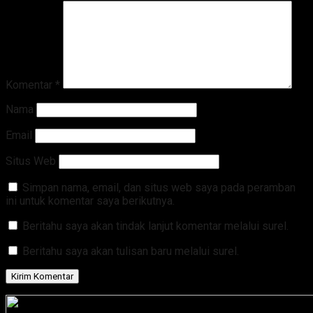
Komentar
*
Nama
Email
Situs Web
Simpan nama, email, dan situs web saya pada peramban
ini untuk komentar saya berikutnya.
Beritahu saya akan tindak lanjut komentar melalui surel.
Beritahu saya akan tulisan baru melalui surel.