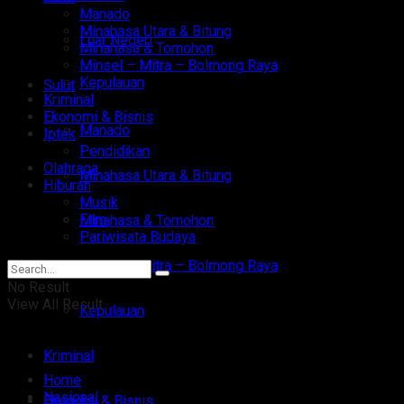
Manado
Minahasa Utara & Bitung
Luar Negeri
Minahasa & Tomohon
Minsel – Mitra – Bolmong Raya
Kepulauan
Sulut
Kriminal
Ekonomi & Bisnis
Manado
Iptek
Pendidikan
Olahraga
Minahasa Utara & Bitung
Hiburan
Musik
Film
Minahasa & Tomohon
Pariwisata Budaya
Minsel – Mitra – Bolmong Raya
No Result
View All Result
Kepulauan
Kriminal
Home
Nasional
Ekonomi & Bisnis