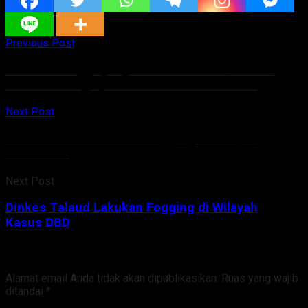
Previous Post
ABRI Manunggal, Jajaran Kodim 1312/Talaud
Lakukan Penghijauan di Kecamatan Rainis
Next Post
Dinkes Talaud Lakukan Fogging di Wilayah
Kasus DBD
Next Post
Dinkes Talaud Lakukan Fogging di Wilayah
Kasus DBD
Tinggalkan Balasan
Alamat email Anda tidak akan dipublikasikan.
Ruas yang wajib
ditandai
*