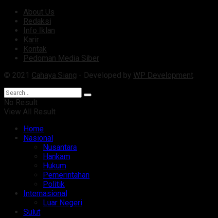
About Us
Redaksi
Info Iklan
Karir
Kontak
Pedoman Media Siber
© 2021
Cahaya Siang
- Developed by
WP Development
.
No Result
View All Result
Home
Nasional
Nusantara
Hankam
Hukum
Pemerintahan
Politik
Internasional
Luar Negeri
Sulut