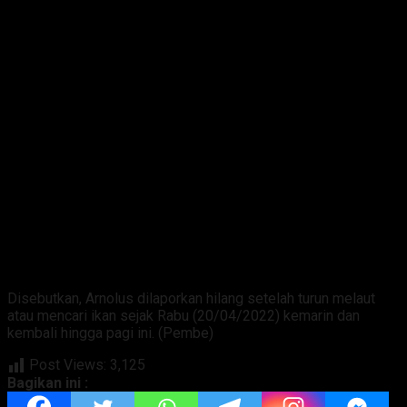
Disebutkan, Arnolus dilaporkan hilang setelah turun melaut
atau mencari ikan sejak Rabu (20/04/2022) kemarin dan
kembali hingga pagi ini. (Pembe)
Post Views:
3,125
Bagikan ini :