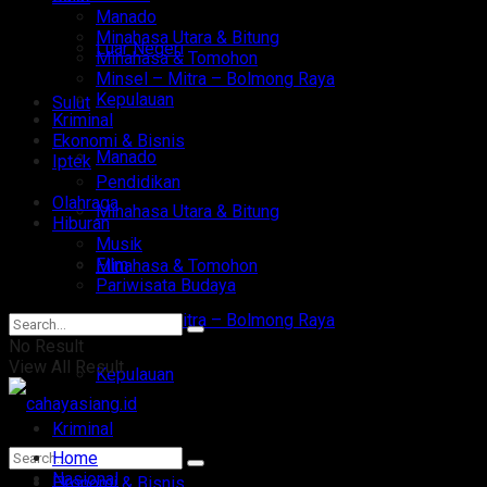
Manado
Minahasa Utara & Bitung
Luar Negeri
Minahasa & Tomohon
Minsel – Mitra – Bolmong Raya
Kepulauan
Sulut
Kriminal
Ekonomi & Bisnis
Manado
Iptek
Pendidikan
Olahraga
Minahasa Utara & Bitung
Hiburan
Musik
Film
Minahasa & Tomohon
Pariwisata Budaya
Minsel – Mitra – Bolmong Raya
No Result
View All Result
Kepulauan
Kriminal
Home
Nasional
Ekonomi & Bisnis