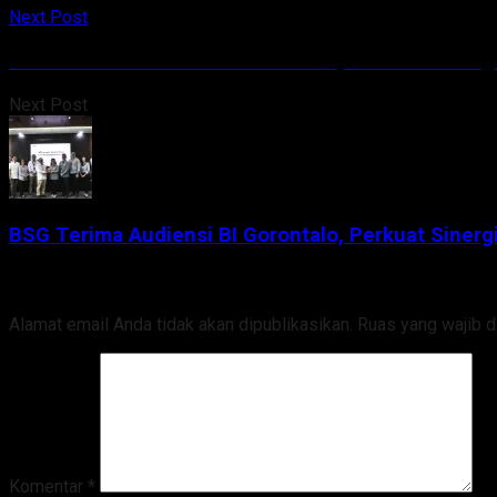
Next Post
BSG Terima Audiensi BI Gorontalo, Perkuat Sinergi
Next Post
BSG Terima Audiensi BI Gorontalo, Perkuat Sinergi
Tinggalkan Balasan
Alamat email Anda tidak akan dipublikasikan.
Ruas yang wajib d
Komentar
*