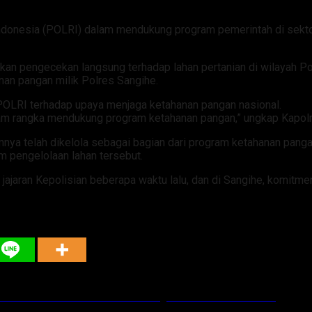
ndonesia (POLRI) dalam mendukung program pemerintah di sektor 
n pengecekan langsung terhadap lahan pertanian di wilayah Polse
nan pangan milik Polres Sangihe.
POLRI terhadap upaya menjaga ketahanan pangan nasional.
alam rangka mendukung program ketahanan pangan,” ungkap Kapolre
mnya telah dikelola sebagai bagian dari program ketahanan pang
m pengelolaan lahan tersebut.
jajaran Kepolisian beberapa waktu lalu, dan di Sangihe, komitmen
ram Pemerintah untuk Kesejahteraan Bersama