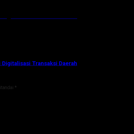
 Digitalisasi Transaksi Daerah
 Digitalisasi Transaksi Daerah
itandai
*