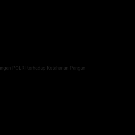
kungan POLRI terhadap Ketahanan Pangan
n Pertanian, Wujud Dukungan P