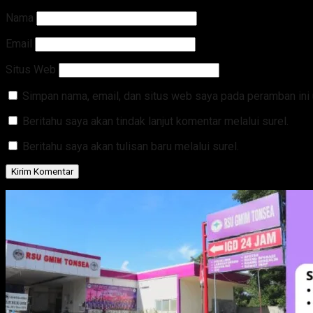
Nama
Email
Situs Web
Simpan nama, email, dan situs web saya pada peramban ini 
Beritahu saya akan tindak lanjut komentar melalui surel.
Beritahu saya akan tulisan baru melalui surel.