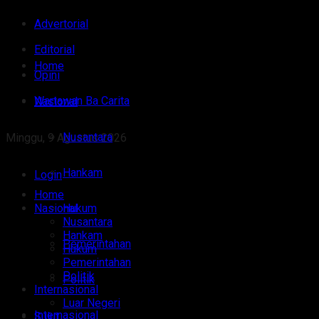
Advertorial
Editorial
Home
Opini
Wartawan Ba Carita
Nasional
Nusantara
Minggu, 9 Agustus 2026
Hankam
Login
Home
Nasional
Hukum
Nusantara
Hankam
Pemerintahan
Hukum
Pemerintahan
Politik
Politik
Internasional
Luar Negeri
Internasional
Sulut