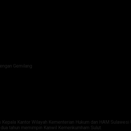
Dengan Gemilang
esaikan Masa Tugas Dengan Ge
 Kepala Kantor Wilayah Kementerian Hukum dan HAM Sulawesi U
ir dua tahun memimpin Kanwil Kemenkumham Sulut.