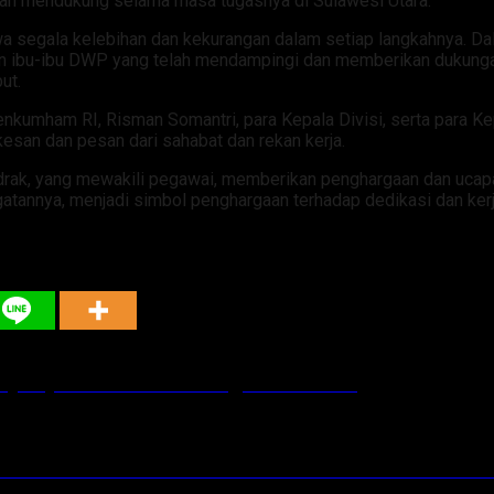
elah mendukung selama masa tugasnya di Sulawesi Utara.
a segala kelebihan dan kekurangan dalam setiap langkahnya. D
n ibu-ibu DWP yang telah mendampingi dan memberikan dukungan
ut.
nkumham RI, Risman Somantri, para Kepala Divisi, serta para Ke
an dan pesan dari sahabat dan rekan kerja.
drak, yang mewakili pegawai, memberikan penghargaan dan ucap
atannya, menjadi simbol penghargaan terhadap dedikasi dan kerja
ujuinya Perda APBD Sangihe TA 2025
Tuan Rumah Konferensi Internasional Terumbu Kara