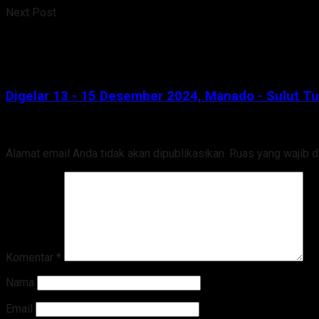
Next Post
Digelar 13 - 15 Desember 2024, Manado - Sulut T
Tinggalkan Balasan
Alamat email Anda tidak akan dipublikasikan.
Ruas yang wajib d
Komentar
*
Nama
Email