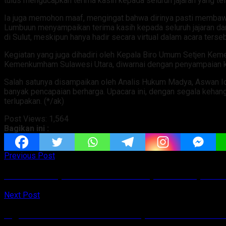
tulus mengucapkan terima kasih kepada seluruh jajaran yang t
Ia juga memohon maaf, mengingat bahwa dirinya pasti membaw
Lumbuun menyampaikan terima kasih kepada seluruh jajaran da
di Sulut, meskipun hanya hadir secara virtual dalam acara terseb
Kegiatan yang juga dihadiri oleh Kepala Biro Umum Setjen Keme
Kemenkumham Sulawesi Utara, diwarnai dengan penyampaian kes
Salah satunya disampaikan oleh Analis Hukum Madya, Aswan I
banyak pencapaian berharga. Upacara ini, dengan segala kehang
terlupakan. (*/ak)
Post Views:
1,564
Bagikan ini :
Previous Post
Wounde Ucapkan Terimakasih Kepada DPRD, Diset
Next Post
Digelar 13 – 15 Desember 2024, Manado – Sulut 