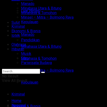
Manado
Minahasa Utara & Bitung
Luar Negeri
Minahasa & Tomohon
Minsel – Mitra – Bolmong Raya
Kepulauan
Sulut
Kriminal
Ekonomi & Bisnis
Manado
Iptek
Pendidikan
Olahraga
Minahasa Utara & Bitung
Hiburan
Musik
Film
Minahasa & Tomohon
Pariwisata Budaya
Minsel – Mitra – Bolmong Raya
No Result
View All Result
Kepulauan
Kriminal
Home
Nasional
Ekonomi & Bisnis