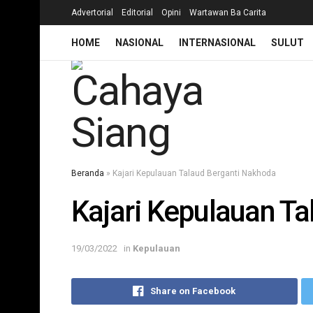
Advertorial
Editorial
Opini
Wartawan Ba Carita
HOME
NASIONAL
INTERNASIONAL
SULUT
Beranda
»
Kajari Kepulauan Talaud Berganti Nakhoda
Kajari Kepulauan T
19/03/2022
in
Kepulauan
Share on Facebook