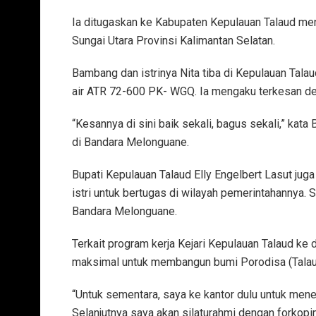
Ia ditugaskan ke Kabupaten Kepulauan Talaud men
Sungai Utara Provinsi Kalimantan Selatan.
Bambang dan istrinya Nita tiba di Kepulauan Ta
air ATR 72-600 PK- WGQ. Ia mengaku terkesan d
“Kesannya di sini baik sekali, bagus sekali,” k
di Bandara Melonguane.
Bupati Kepulauan Talaud Elly Engelbert Lasut j
istri untuk bertugas di wilayah pemerintahannya. 
Bandara Melonguane.
Terkait program kerja Kejari Kepulauan Talaud ke
maksimal untuk membangun bumi Porodisa (Talau
“Untuk sementara, saya ke kantor dulu untuk men
Selanjutnya saya akan silaturahmi dengan forkopim