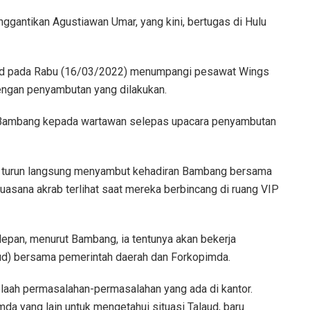
ggantikan Agustiawan Umar, yang kini, bertugas di Hulu
laud pada Rabu (16/03/2022) menumpangi pesawat Wings
engan penyambutan yang dilakukan.
ata Bambang kepada wartawan selepas upacara penyambutan
uga turun langsung menyambut kehadiran Bambang bersama
Suasana akrab terlihat saat mereka berbincang di ruang VIP
 depan, menurut Bambang, ia tentunya akan bekerja
d) bersama pemerintah daerah dan Forkopimda.
elaah permasalahan-permasalahan yang ada di kantor.
da yang lain untuk mengetahui situasi Talaud, baru