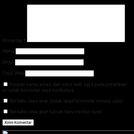
Komentar
*
Nama
Email
Situs Web
Simpan nama, email, dan situs web saya pada peramban
ini untuk komentar saya berikutnya.
Beritahu saya akan tindak lanjut komentar melalui surel.
Beritahu saya akan tulisan baru melalui surel.