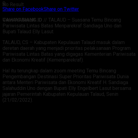
0
No Result
Share on Facebook
Share on Twitter
CAHAYASIANG.ID
// TALAUD – Suasana Temu Bincang
View All Result
Pariwisata Lintas Batas Menparekraf Sandiaga Uno dan
Bupati Talaud Elly Lasut.
TALAUD, CS – Kabupaten Kepulauan Talaud masuk dalam
deretan daerah yang menjadi prioritas pelaksanaan Program
Pariwisata Lintas Batas yang digagas Kementerian Pariwisata
dan Ekonomi Kreatif (Kemenparekraf).
Hal itu terungkap dalam zoom meeting Temu Bincang
Pengembangan Destinasi Super Prioritas Pariwisata Dunia
antara Menteri Pariwisata dan Ekonomi Kreatif H. Sandiaga
Salahuddin Uno dengan Bupati Elly Engelbert Lasut bersama
jajaran Pemerintah Kabupaten Kepulauan Talaud, Senin
(21/02/2022).