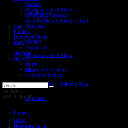
Manado
Minahasa Utara & Bitung
Luar Negeri
Minahasa & Tomohon
Minsel – Mitra – Bolmong Raya
Kepulauan
Sulut
Kriminal
Ekonomi & Bisnis
Manado
Iptek
Pendidikan
Olahraga
Minahasa Utara & Bitung
Hiburan
Musik
Film
Minahasa & Tomohon
Pariwisata Budaya
Minsel – Mitra – Bolmong Raya
No Result
View All Result
Kepulauan
Kriminal
Home
Nasional
Ekonomi & Bisnis