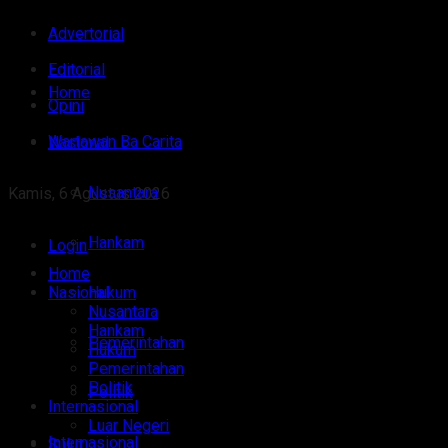
Advertorial
Editorial
Home
Opini
Wartawan Ba Carita
Nasional
Nusantara
Kamis, 6 Agustus 2026
Hankam
Login
Home
Nasional
Hukum
Nusantara
Hankam
Pemerintahan
Hukum
Pemerintahan
Politik
Politik
Internasional
Luar Negeri
Internasional
Sulut