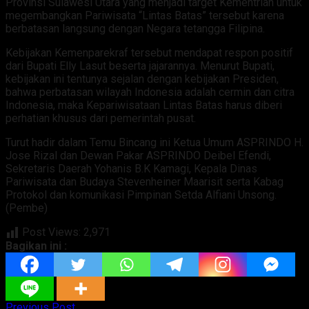
Provinsi Sulawesi Utara yang menjadi target Kementrian untuk
megembangkan Pariwisata “Lintas Batas” tersebut karena
berbatasan langsung dengan Negara tetangga Filipina.
Kebijakan Kemenparekraf tersebut mendapat respon positif
dari Bupati Elly Lasut beserta jajarannya. Menurut Bupati,
kebijakan ini tentunya sejalan dengan kebijakan Presiden,
bahwa perbatasan wilayah Indonesia adalah cermin dan citra
Indonesia, maka Kepariwisataan Lintas Batas harus diberi
perhatian khusus dari pemerintah pusat.
Turut hadir dalam Temu Bincang ini Ketua Umum ASPRINDO H.
Jose Rizal dan Dewan Pakar ASPRINDO Deibel Efendi,
Sekretaris Daerah Yohanis B.K Kamagi, Kepala Dinas
Pariwisata dan Budaya Stevenheiner Maarisit serta Kabag
Protokol dan komunikasi Pimpinan Setda Alfiani Unsong.
(Pembe)
Post Views:
2,971
Bagikan ini :
Previous Post