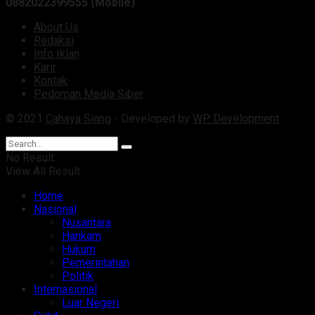
0882022399555 (Mobile)
About Us
Redaksi
Info Iklan
Karir
Kontak
Pedoman Media Siber
© 2021
Cahaya Siang
- Developed by
WP Development
.
No Result
View All Result
Home
Nasional
Nusantara
Hankam
Hukum
Pemerintahan
Politik
Internasional
Luar Negeri