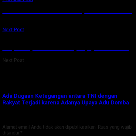
Kanwil Kemenkumham Sulut Ajak Pemkab Talaud
Kerja Sama Perlindungan Kekayaan Intelektual
Next Post
Ada Dugaan Ketegangan antara TNI dengan
Rakyat Terjadi karena Adanya Upaya Adu Domba
Next Post
Ada Dugaan Ketegangan antara TNI dengan
Rakyat Terjadi karena Adanya Upaya Adu Domba
Tinggalkan Balasan
Alamat email Anda tidak akan dipublikasikan.
Ruas yang wajib
ditandai
*