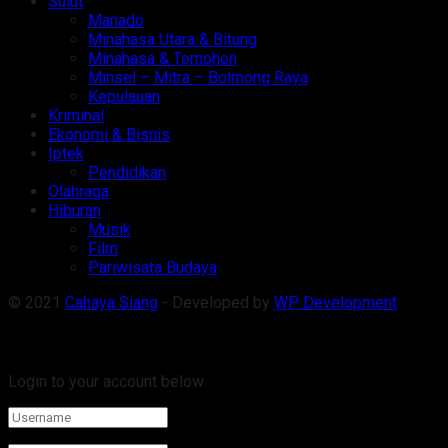
Sulut
Manado
Minahasa Utara & Bitung
Minahasa & Tomohon
Minsel – Mitra – Bolmong Raya
Kepulauan
Kriminal
Ekonomi & Bisnis
Iptek
Pendidikan
Olahraga
Hiburan
Musik
Film
Pariwisata Budaya
© 2021
Cahaya Siang
- Developed by
WP Development
.
Welcome Back!
Login to your account below