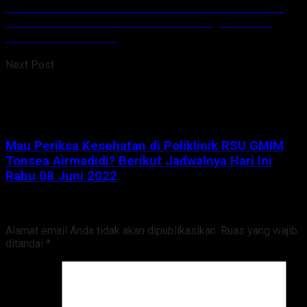
Mau Periksa Kesehatan di Poliklinik RSU GMIM
Tonsea Airmadidi? Berikut Jadwalnya Hari Ini
Rabu 08 Juni 2022
Next Post
Mau Periksa Kesehatan di Poliklinik RSU GMIM
Tonsea Airmadidi? Berikut Jadwalnya Hari Ini
Rabu 08 Juni 2022
Tinggalkan Balasan
Alamat email Anda tidak akan dipublikasikan.
Ruas yang wajib
ditandai
*