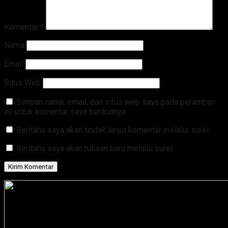
Komentar
*
Nama
Email
Situs Web
Simpan nama, email, dan situs web saya pada peramban
ini untuk komentar saya berikutnya.
Beritahu saya akan tindak lanjut komentar melalui surel.
Beritahu saya akan tulisan baru melalui surel.