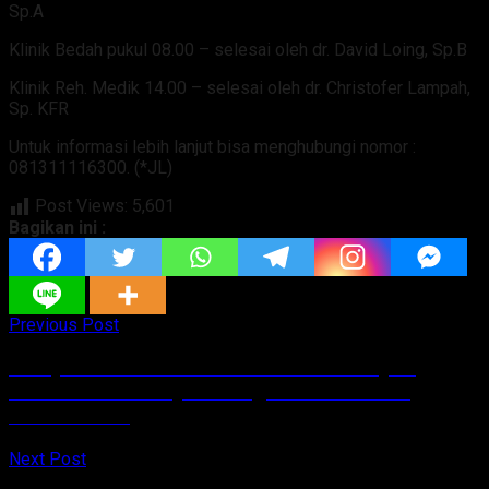
Sp.A
Klinik Bedah pukul 08.00 – selesai oleh dr. David Loing, Sp.B
Klinik Reh. Medik 14.00 – selesai oleh dr. Christofer Lampah,
Sp. KFR
Untuk informasi lebih lanjut bisa menghubungi nomor :
081311116300. (*JL)
Post Views:
5,601
Bagikan ini :
Previous Post
Perayaan HUT Bank SulutGo ke 61 Menjadi
Momentum Menuju Era Digitalisasi dan Go
International
Next Post