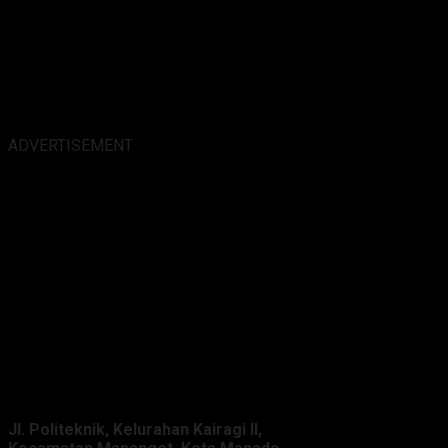
ADVERTISEMENT
Alamat Kantor :
Jl. Politeknik, Kelurahan Kairagi II,