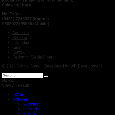
Kecamatan Mapanget, Kota Manado,
Sulawesi Utara
No. Telp :
(0431) 7246837 (Kantor)
0882022399555 (Mobile)
About Us
Redaksi
Info Iklan
Karir
Kontak
Pedoman Media Siber
© 2021
Cahaya Siang
- Developed by
WP Development
.
No Result
View All Result
Home
Nasional
Nusantara
Hankam
Hukum