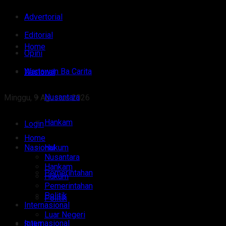
Advertorial
Editorial
Home
Opini
Wartawan Ba Carita
Nasional
Nusantara
Minggu, 9 Agustus 2026
Hankam
Login
Home
Nasional
Hukum
Nusantara
Hankam
Pemerintahan
Hukum
Pemerintahan
Politik
Politik
Internasional
Luar Negeri
Internasional
Sulut