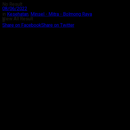
No Result
08/06/2022
in
Kesehatan
,
Minsel - Mitra - Bolmong Raya
View All Result
0
Share on Facebook
Share on Twitter