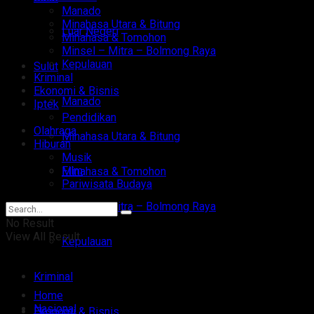
Manado
Minahasa Utara & Bitung
Luar Negeri
Minahasa & Tomohon
Minsel – Mitra – Bolmong Raya
Kepulauan
Sulut
Kriminal
Ekonomi & Bisnis
Manado
Iptek
Pendidikan
Olahraga
Minahasa Utara & Bitung
Hiburan
Musik
Film
Minahasa & Tomohon
Pariwisata Budaya
Minsel – Mitra – Bolmong Raya
No Result
View All Result
Kepulauan
Kriminal
Home
Nasional
Ekonomi & Bisnis