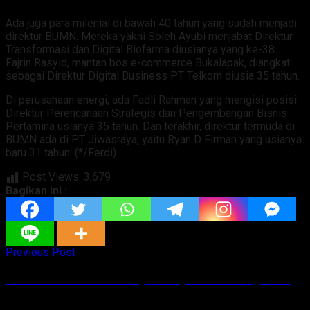
Ada juga para milenial di bawah 40 tahun yang sudah menjadi
direktur BUMN. Mereka yakni Soleh Ayubi menjabat Direktur
Transformasi dan Digital Biofarma diusianya yang ke-38.
Fajrin Rasyid, mantan bos e-commerce Bukalapak, diangkat
sebagai Direktur Digital Business PT Telkom diusia 35 tahun.
Di perusahaan energi, ada Fadli Rahman yang mengisi posisi
Direktur Perencanaan Strategis dan Pengembangan Bisnis
Pertamina usianya 35 tahun. Dan terakhir, direktur termuda di
BUMN ada di PT Jiwasraya, yaitu Ryan D Firman yang usianya
baru 31 tahun. (*/Ferdi)
Post Views:
3,679
Bagikan ini :
Previous Post
Direktorat Jenderal Pajak Siap Berikan Layanan
PPS