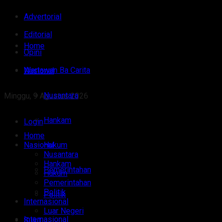
Advertorial
Editorial
Home
Opini
Wartawan Ba Carita
Nasional
Nusantara
Minggu, 9 Agustus 2026
Hankam
Login
Home
Nasional
Hukum
Nusantara
Hankam
Pemerintahan
Hukum
Pemerintahan
Politik
Politik
Internasional
Luar Negeri
Internasional
Sulut