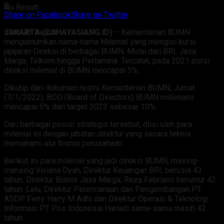
0
No Result
Share on Facebook
Share on Twitter
JAKARTA (CAHAYASIANG.ID)
– Kementerian BUMN
View All Result
mengumumkan nama-nama Milenial yang mengisi kursi
jajajaran Direksi di berbagai BUMN. Mulai dari BRI, Jasa
Marga, Telkom hingga Pertamina. Tercatat, pada 2021 porsi
direksi milenial di BUMN mencapai 5%.
Dikutip dari dokumen resmi Kementerian BUMN, Jumat
(7/1/2022), BOD (Board of Directors) BUMN millenials
mencapai 5% dari target 2023 sebesar 10%.
Dari berbagai posisi strategis tersebut, diisi oleh para
milenial ini dengan jabatan direktur yang secara teknis
memahami alur bisnis perusahaan.
Berikut ini para milenial yang jadi direksi BUMN, masing-
mansing Viviana Dyah, Direktur Keuangan BRI, berusia 43
tahun. Direktur Bisnis Jasa Marga, Reza Febriano berumur 42
tahun. Lalu, Direktur Perencanaan dan Pengembangan PT
ASDP Ferry Harry M Adhi dan Direktur Operasi & Teknologi
Informasi PT Pos Indonesia Hariadi sama-sama masih 42
tahun.