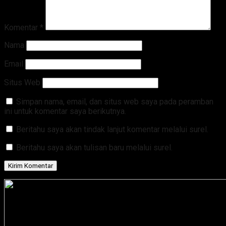
Komentar
*
Nama
Email
Situs Web
Simpan nama, email, dan situs web saya pada peramban
ini untuk komentar saya berikutnya.
Beritahu saya akan tindak lanjut komentar melalui surel.
Beritahu saya akan tulisan baru melalui surel.