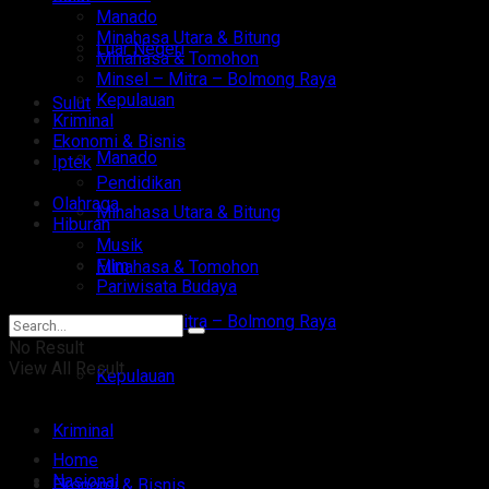
Manado
Minahasa Utara & Bitung
Luar Negeri
Minahasa & Tomohon
Minsel – Mitra – Bolmong Raya
Kepulauan
Sulut
Kriminal
Ekonomi & Bisnis
Manado
Iptek
Pendidikan
Olahraga
Minahasa Utara & Bitung
Hiburan
Musik
Film
Minahasa & Tomohon
Pariwisata Budaya
Minsel – Mitra – Bolmong Raya
No Result
View All Result
Kepulauan
Kriminal
Home
Nasional
Ekonomi & Bisnis