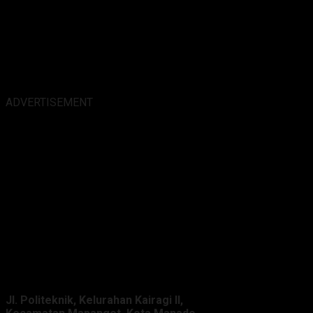
ADVERTISEMENT
Alamat Kantor :
Jl. Politeknik, Kelurahan Kairagi II,