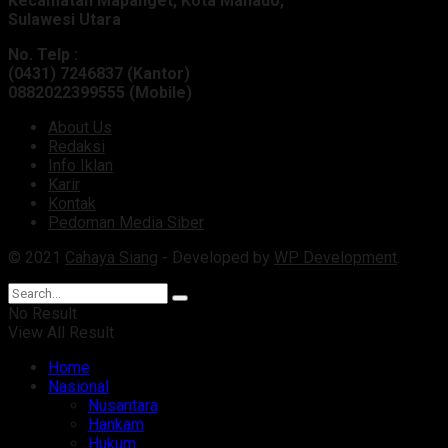
Kecamatan Mapanget, Kota Manado,
Sulawesi Utara
No. Telp :
(0431) 7246837 (Kantor)
0882022399555 (Mobile)
About Us
Redaksi
Info Iklan
Karir
Kontak
Pedoman Media Siber
© 2021
Cahaya Siang
- Developed by
WP Development
.
No Result
View All Result
Home
Nasional
Nusantara
Hankam
Hukum