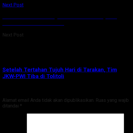
Next Post
Setelah Tertahan Tujuh Hari di Tarakan, Tim
JKW-PWI Tiba di Tolitoli
Next Post
Setelah Tertahan Tujuh Hari di Tarakan, Tim
JKW-PWI Tiba di Tolitoli
Tinggalkan Balasan
Alamat email Anda tidak akan dipublikasikan.
Ruas yang wajib
ditandai
*