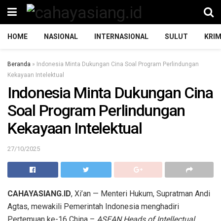
HOME
NASIONAL
INTERNASIONAL
SULUT
KRIM
Beranda
»
Indonesia Minta Dukungan Cina Soal Program Perlindungan
Kekayaan Intelektual
Indonesia Minta Dukungan Cina
Soal Program Perlindungan
Kekayaan Intelektual
27/10/2025
CAHAYASIANG.ID
, Xi’an — Menteri Hukum, Supratman Andi
Agtas, mewakili Pemerintah Indonesia menghadiri
Pertemuan ke-16 China –
ASEAN Heads of Intellectual