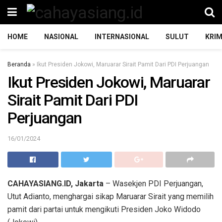
HOME
NASIONAL
INTERNASIONAL
SULUT
KRIM
Beranda
»
Ikut Presiden Jokowi, Maruarar Sirait Pamit Dari PDI Perjuangan
Ikut Presiden Jokowi, Maruarar
Sirait Pamit Dari PDI
Perjuangan
16/01/2024
CAHAYASIANG.ID, Jakarta
– Wasekjen PDI Perjuangan,
Utut Adianto, menghargai sikap Maruarar Sirait yang memilih
pamit dari partai untuk mengikuti Presiden Joko Widodo