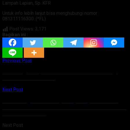
Lampah Lapian, Sp. KFR
Untuk info lebih lanjut bisa menghubungi nomor :
081311116300. (*FL)
Post Views:
3,171
Bagikan ini :
Previous Post
Kemenag Tetapkan Besaran Zakat Fitrah Bagi
Umat Islam di Talaud
Next Post
Terus Tingkatkan Pelayanan, Masyarakat Bisa
Lakukan Pendaftaran Secara Online di RSU GMIM
Tonsea Airmadidi
Next Post