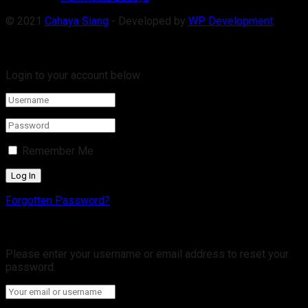
© 2021
Cahaya Siang
- Developed by
WP Development
.
Welcome Back!
Login to your account below
Remember Me
Forgotten Password?
Retrieve your password
Please enter your username or email address to reset your
password.