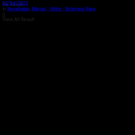
25/04/2022
No Result
in
Kesehatan
,
Minsel - Mitra - Bolmong Raya
0
View All Result