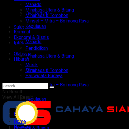
Manado
Minahasa Utara & Bitung
Luar Negeri
Minahasa & Tomohon
Minsel – Mitra – Bolmong Raya
Kepulauan
Sulut
Kriminal
Ekonomi & Bisnis
Manado
Iptek
Pendidikan
Olahraga
Minahasa Utara & Bitung
Hiburan
Musik
Film
Minahasa & Tomohon
Pariwisata Budaya
Minsel – Mitra – Bolmong Raya
No Result
View All Result
Kepulauan
Kriminal
Home
Nasional
Ekonomi & Bisnis