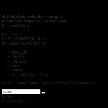
Alamat Kantor :
Jl. Politeknik, Kelurahan Kairagi II,
Kecamatan Mapanget, Kota Manado,
Sulawesi Utara
No. Telp :
(0431) 7246837 (Kantor)
0882022399555 (Mobile)
About Us
Redaksi
Info Iklan
Karir
Kontak
Pedoman Media Siber
© 2021
Cahaya Siang
- Developed by
WP Development
.
No Result
View All Result