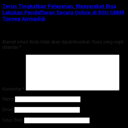
Terus Tingkatkan Pelayanan, Masyarakat Bisa
Lakukan Pendaftaran Secara Online di RSU GMIM
Tonsea Airmadidi
Tinggalkan Balasan
Alamat email Anda tidak akan dipublikasikan.
Ruas yang wajib
ditandai
*
Komentar
*
Nama
Email
Situs Web