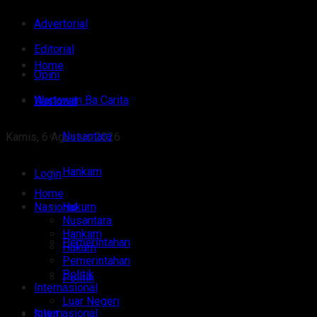
Advertorial
Editorial
Home
Opini
Wartawan Ba Carita
Nasional
Nusantara
Kamis, 6 Agustus 2026
Hankam
Login
Home
Nasional
Hukum
Nusantara
Hankam
Pemerintahan
Hukum
Pemerintahan
Politik
Politik
Internasional
Luar Negeri
Internasional
Sulut