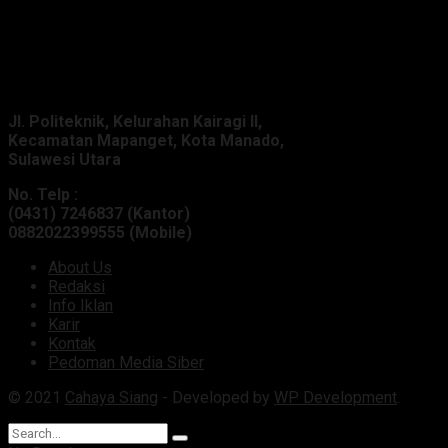
Alamat Kantor :
Jl. Politeknik, Kelurahan Kairagi II,
Kecamatan Mapanget, Kota Manado,
Sulawesi Utara
No. Telp :
(0431) 7246837 (Kantor)
0882022399555 (Mobile)
About Us
Redaksi
Info Iklan
Karir
Kontak
Pedoman Media Siber
© 2021
Cahaya Siang
- Developed by
WP Development
.