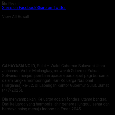
0
No Result
Share on Facebook
Share on Twitter
View All Result
CAHAYASIANG.ID
, Sulut – Wakil Gubernur Sulawesi Utara
Johannes Victor Mailangkay, mewakili Gubernur Yulius
Selvanus menjadi pembina upacara pada apel pagi bersama
dalam rangka memperingati Hari Keluarga Nasional
(Harganas) ke-32, di Lapangan Kantor Gubernur Sulut, Jumat
(4/7/2025).
Dia menyampaikan, Keluarga adalah fondasi utama bangsa.
Dari keluarga yang harmonis lahir generasi unggul, sehat dan
berdaya saing menuju Indonesia Emas 2045.