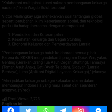
“Kolaborasi multi pihak kunci sukses pembangunan keluarga
nasional,” kata Wagub Sulut tersebut.
Victor Mailangkay juga menekankan soal tantangan global,
seperti perubahan iklim, kesenjangan sosial, dan teknologi
perlu kita hadapi bersama, dengan memperkuat:
Pendidikan dan Keterampilan
Kesehatan Keluarga dan Cegah Stunting
Ekonomi Keluarga dan Pemberdayaan Lansia
“Pembangunan keluarga butuh kolaborasi semua pihak.
Karena itu BKKBN menghadirkan 5 program Quick Win, yakni;
Genting (Gerakan Orang Tua Asuh Cegah Stunting), Tamasya
(Taman Asuh Anak), Gati (Ayah Teladan), Sidayah (Lansia
Berdaya), Lima (Aplikasi Digital Layanan Keluarga),” jelasnya.
“Mari jadikan keluarga sebagai kekuatan utama dalam
membangun Indonesia yang maju, sehat dan sejahtera,”
ucapnya. (*/red)
Post Views:
2,723
Bagikan ini :