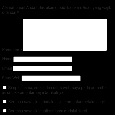
Alamat email Anda tidak akan dipublikasikan.
Ruas yang wajib
ditandai
*
Komentar
*
Nama
Email
Situs Web
Simpan nama, email, dan situs web saya pada peramban
ini untuk komentar saya berikutnya.
Beritahu saya akan tindak lanjut komentar melalui surel.
Beritahu saya akan tulisan baru melalui surel.