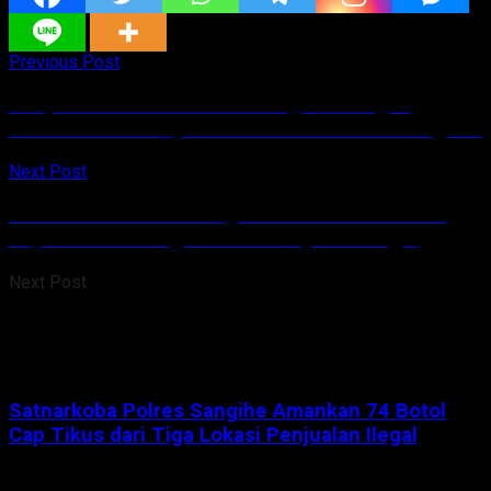
Previous Post
Paripurna DPRD Sulut Tentang Rancangan
Peraturan Daerah, Gubernur Gelorakan Sinergitas
Next Post
Satnarkoba Polres Sangihe Amankan 74 Botol
Cap Tikus dari Tiga Lokasi Penjualan Ilegal
Next Post
Satnarkoba Polres Sangihe Amankan 74 Botol
Cap Tikus dari Tiga Lokasi Penjualan Ilegal
Tinggalkan Balasan