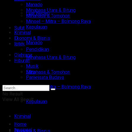
Manado
Minahasa Utara & Bitung
Luar Negeri
Minahasa & Tomohon
Minsel – Mitra – Bolmong Raya
Kepulauan
Sulut
Kriminal
Ekonomi & Bisnis
Manado
Iptek
Pendidikan
Olahraga
Minahasa Utara & Bitung
Hiburan
Musik
Film
Minahasa & Tomohon
Pariwisata Budaya
Minsel – Mitra – Bolmong Raya
No Result
View All Result
Kepulauan
Kriminal
Home
Nasional
Ekonomi & Bisnis