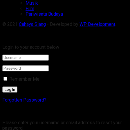
Musik
Film
Pariwisata Budaya
© 2021
Cahaya Siang
- Developed by
WP Development
.
Welcome Back!
Login to your account below
Remember Me
Forgotten Password?
Retrieve your password
Please enter your username or email address to reset your
password.