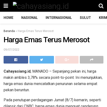
HOME
NASIONAL
INTERNASIONAL
SULUT
KRIM
Beranda
»
Harga Emas Terus Merosot
Harga Emas Terus Merosot
09/07/2022
Cahayasiang.id
, MANADO – Sepanjang pekan ini, harga
makin ambles 3,78% secara point-to-point. Ini menunjukkan,
harga emas dunia mencatatkan penurunan selama empat
pekan beruntun.
Pada penutupan perdagangan Jumat (8/7) kemarin, seperti
dilansir dari CNBC, harga emas dunia menguat cenderung