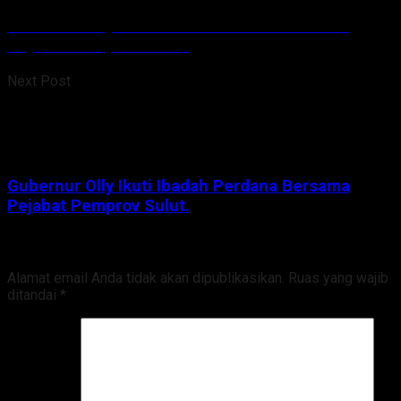
Gubernur Olly Ikuti Ibadah Perdana Bersama
Pejabat Pemprov Sulut.
Next Post
Gubernur Olly Ikuti Ibadah Perdana Bersama
Pejabat Pemprov Sulut.
Tinggalkan Balasan
Alamat email Anda tidak akan dipublikasikan.
Ruas yang wajib
ditandai
*