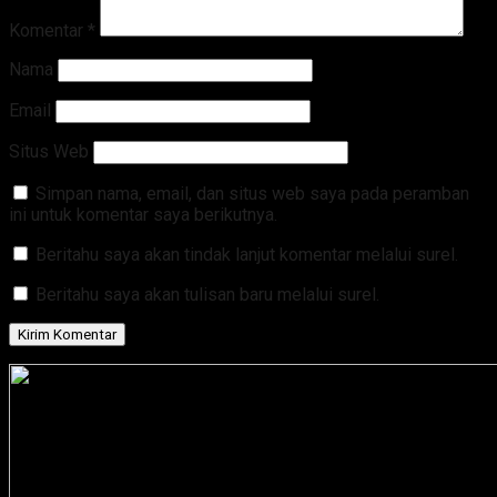
Komentar
*
Nama
Email
Situs Web
Simpan nama, email, dan situs web saya pada peramban
ini untuk komentar saya berikutnya.
Beritahu saya akan tindak lanjut komentar melalui surel.
Beritahu saya akan tulisan baru melalui surel.