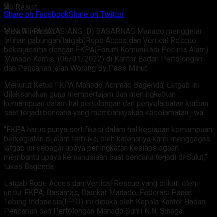
0
No Result
Share on Facebook
Share on Twitter
MINUT (CAHAYASIANG.ID) BASARNAS Manado menggelar
View All Result
latihan gabungan(latgab)Rope Acces dan Vertical Rescue
bekerjasama dengan FKPA(Forum Komunikasi Pecinta Alam)
Manado Kamis, (06/01/2022) di Kantor Badan Pertolongan
dan Pencarian jalan Worang By Pass Minut.
Menurut Ketua FKPA Manado Achmad Bagenda, Latgab ini
dilaksanakan guna mempertajam dan meningkatkan
kemampuan dalam hal pertolongan dan penyelamatan korban
saat terjadi bencana yang membahayakan keselamatan jiwa.
“FKPA harus punya sertifikasi dalam hal kesiapan kemampuan
berkegiatan di alam terbuka, oleh karenanya kami menggagas
latgab ini sebagai upaya peningkatan kesiapsiagaan
membantu upaya kemanusiaan saat bencana terjadi di Sulut,”
tukas Bagenda.
Latgab Rope Acces dan Vertical Rescue yang diikuti oleh
unsur FKPA, Basarnas, Damkar Manado, Federasi Panjat
Tebing Indonesia(FPTI) ini dibuka oleh Kepala Kantor Badan
Pencarian dan Pertolongan Manado Suhri N.N. Sinaga.