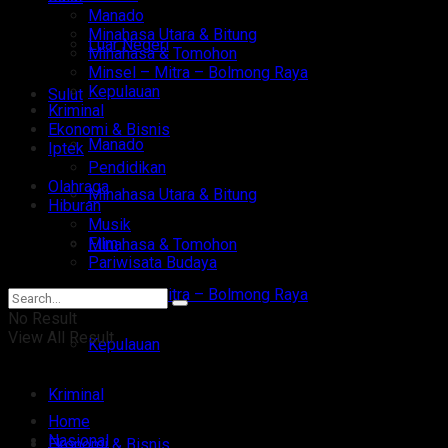
Manado
Minahasa Utara & Bitung
Luar Negeri
Minahasa & Tomohon
Minsel – Mitra – Bolmong Raya
Kepulauan
Sulut
Kriminal
Ekonomi & Bisnis
Manado
Iptek
Pendidikan
Olahraga
Minahasa Utara & Bitung
Hiburan
Musik
Film
Minahasa & Tomohon
Pariwisata Budaya
Minsel – Mitra – Bolmong Raya
No Result
View All Result
Kepulauan
Kriminal
Home
Nasional
Ekonomi & Bisnis