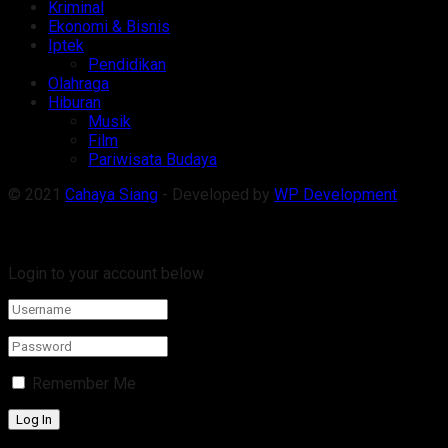
Kriminal
Ekonomi & Bisnis
Iptek
Pendidikan
Olahraga
Hiburan
Musik
Film
Pariwisata Budaya
© 2021
Cahaya Siang
- Developed by
WP Development
.
Welcome Back!
Login to your account below
Remember Me