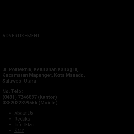
ADVERTISEMENT
Alamat Kantor :
Jl. Politeknik, Kelurahan Kairagi II,
Kecamatan Mapanget, Kota Manado,
Sulawesi Utara
No. Telp :
(0431) 7246837 (Kantor)
0882022399555 (Mobile)
About Us
Redaksi
Info Iklan
Karir