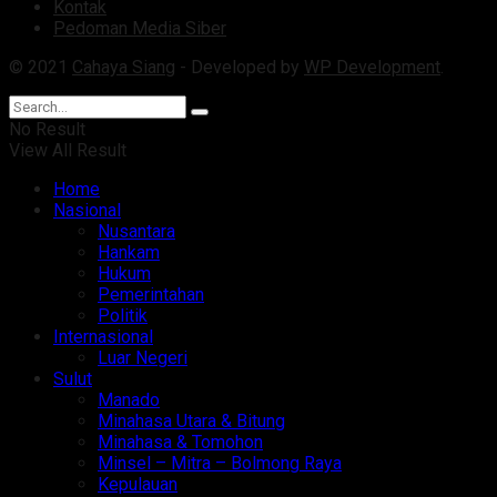
Kontak
Pedoman Media Siber
© 2021
Cahaya Siang
- Developed by
WP Development
.
No Result
View All Result
Home
Nasional
Nusantara
Hankam
Hukum
Pemerintahan
Politik
Internasional
Luar Negeri
Sulut
Manado
Minahasa Utara & Bitung
Minahasa & Tomohon
Minsel – Mitra – Bolmong Raya
Kepulauan