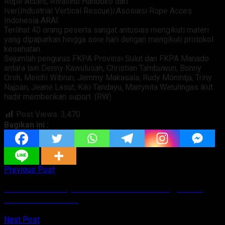
Rope Acces, Rivallino Handoko dari
Iver(Industrial Vertical Rescue)/Asosiasi Rope Acces
Indonesia ARAI.
Terlihat 40 orang peserta sangat antusias mengikuti materi
yang dipaparkan hingga sore hari dengan mengikuti protokol
kesehatan.
Sejumlah pengurus FKPA Provinsi Sulut dan FKPA Manado
antara lain Denny Kawulusan, Christian Tambuwun, Bonny
Oroh, Meichi Wibrun, Jemmy Makasala, Rudy Monintja, Triny
Najoan, Jeane Lasut, Kiki Tandayu, Marrynita Watulingas ikut
hadir memberikan suport. (RW)
Post Views:
3,470
Bagikan ini :
Previous Post
Lanud Silas Papare Gelar Vaksinasi Bagi Anak
Usia 6 -11 Tahun
Next Post