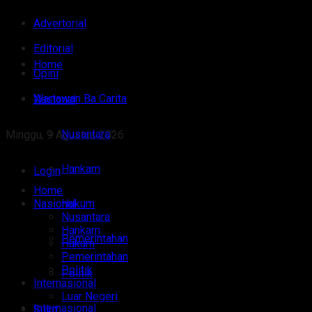
Advertorial
Editorial
Home
Opini
Wartawan Ba Carita
Nasional
Nusantara
Minggu, 9 Agustus 2026
Hankam
Login
Home
Nasional
Hukum
Nusantara
Hankam
Pemerintahan
Hukum
Pemerintahan
Politik
Politik
Internasional
Luar Negeri
Internasional
Sulut