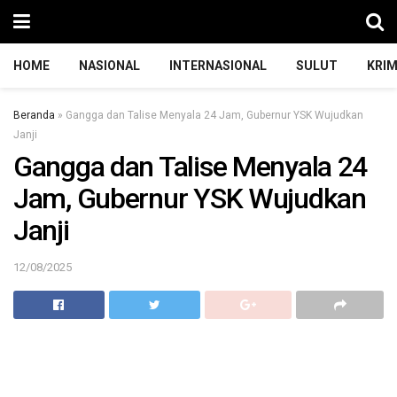
HOME
NASIONAL
INTERNASIONAL
SULUT
KRIM
Beranda
»
Gangga dan Talise Menyala 24 Jam, Gubernur YSK Wujudkan
Janji
Gangga dan Talise Menyala 24
Jam, Gubernur YSK Wujudkan
Janji
12/08/2025