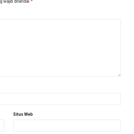
*
g wajib ditandai
Situs Web