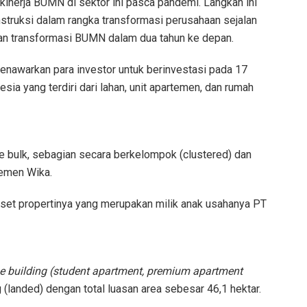
kinerja BUMN di sektor ini pasca pandemi. Langkah ini
truksi dalam rangka transformasi perusahaan sejalan
n transformasi BUMN dalam dua tahun ke depan.
enawarkan para investor untuk berinvestasi pada 17
esia yang terdiri dari lahan, unit apartemen, dan rumah
e bulk, sebagian secara berkelompok (clustered) dan
jemen Wika.
et propertinya yang merupakan milik anak usahanya PT
se building (student apartment, premium apartment
(landed) dengan total luasan area sebesar 46,1 hektar.