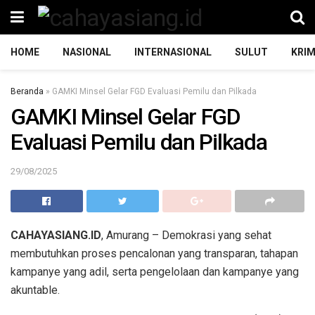
HOME
NASIONAL
INTERNASIONAL
SULUT
KRIM
Beranda
»
GAMKI Minsel Gelar FGD Evaluasi Pemilu dan Pilkada
GAMKI Minsel Gelar FGD
Evaluasi Pemilu dan Pilkada
29/08/2025
CAHAYASIANG.ID
, Amurang – Demokrasi yang sehat
membutuhkan proses pencalonan yang transparan, tahapan
kampanye yang adil, serta pengelolaan dan kampanye yang
akuntable.