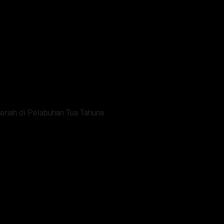
eriah di Pelabuhan Tua Tahuna
2025 Resmi Ditutup Meriah di 