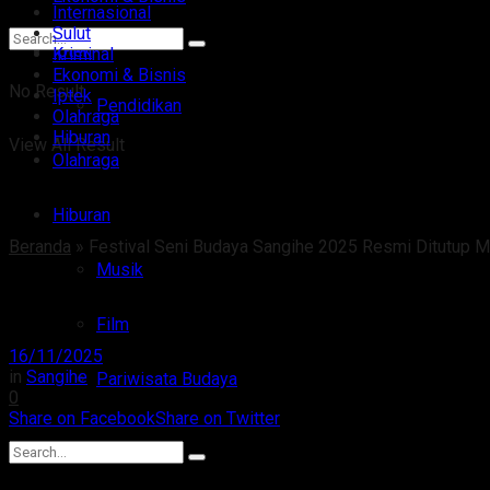
Internasional
Sulut
Iptek
Kriminal
Ekonomi & Bisnis
No Result
Iptek
Pendidikan
Olahraga
Hiburan
View All Result
Olahraga
Hiburan
Beranda
»
Festival Seni Budaya Sangihe 2025 Resmi Ditutup M
Musik
Festival Seni Budaya Sangihe 
Film
16/11/2025
in
Sangihe
Pariwisata Budaya
0
Share on Facebook
Share on Twitter