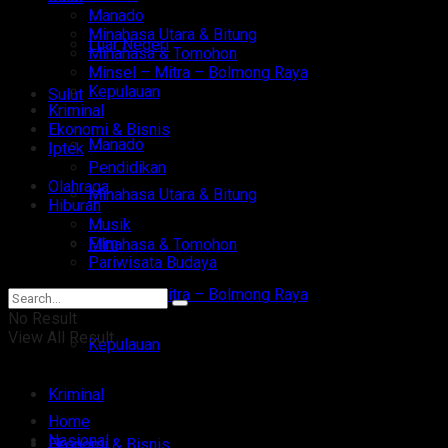
Manado
Minahasa Utara & Bitung
Luar Negeri
Minahasa & Tomohon
Minsel – Mitra – Bolmong Raya
Kepulauan
Sulut
Kriminal
Ekonomi & Bisnis
Manado
Iptek
Pendidikan
Olahraga
Minahasa Utara & Bitung
Hiburan
Musik
Film
Minahasa & Tomohon
Pariwisata Budaya
Minsel – Mitra – Bolmong Raya
No Result
View All Result
Kepulauan
Kriminal
Home
Nasional
Ekonomi & Bisnis