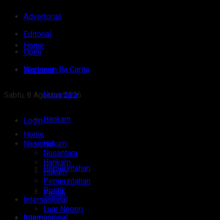
Advertorial
Editorial
Home
Opini
Wartawan Ba Carita
Nasional
Nusantara
Sabtu, 8 Agustus 2026
Hankam
Login
Home
Nasional
Hukum
Nusantara
Hankam
Pemerintahan
Hukum
Pemerintahan
Politik
Politik
Internasional
Luar Negeri
Internasional
Sulut