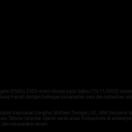
Sangihe (FSBS) 2025 resmi ditutup pada Sabtu (15/11/2025) mal
gsung meriah dengan berbagai penampilan seni dan kehadiran se
Bupati Kepulauan Sangihe, Michael Thungari, SE., MM, bersama Wak
pas Tahuna Iskandar Djamil, serta unsur Forkopimda di antarany
a, dan masyarakat umum.