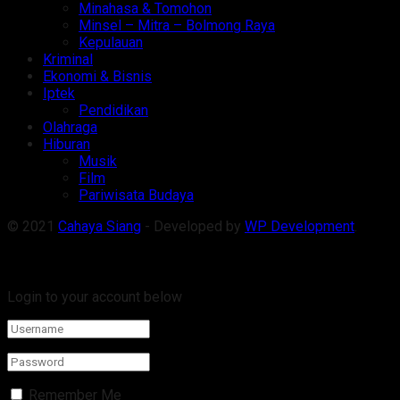
Minahasa & Tomohon
Minsel – Mitra – Bolmong Raya
Kepulauan
Kriminal
Ekonomi & Bisnis
Iptek
Pendidikan
Olahraga
Hiburan
Musik
Film
Pariwisata Budaya
© 2021
Cahaya Siang
- Developed by
WP Development
.
Welcome Back!
Login to your account below
Remember Me