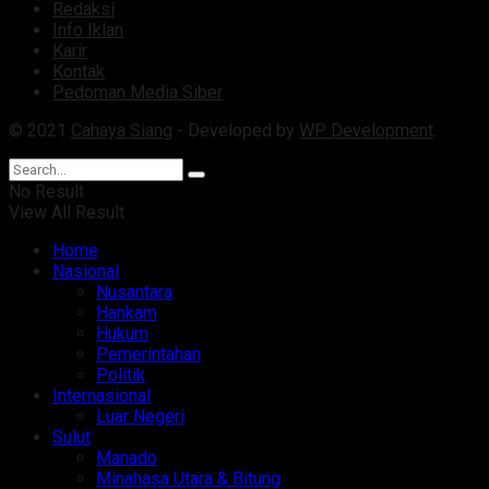
Redaksi
Info Iklan
Karir
Kontak
Pedoman Media Siber
© 2021
Cahaya Siang
- Developed by
WP Development
.
No Result
View All Result
Home
Nasional
Nusantara
Hankam
Hukum
Pemerintahan
Politik
Internasional
Luar Negeri
Sulut
Manado
Minahasa Utara & Bitung