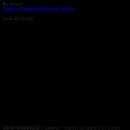
0
No Result
Share on Facebook
Share on Twitter
View All Result
CAHAYASIANG.ID
/ Jakarta – Kapolri Jenderal Pol. Listyo