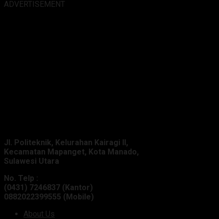
ADVERTISEMENT
Alamat Kantor :
Jl. Politeknik, Kelurahan Kairagi II,
Kecamatan Mapanget, Kota Manado,
Sulawesi Utara
No. Telp :
(0431) 7246837 (Kantor)
0882022399555 (Mobile)
About Us