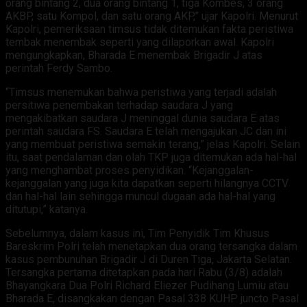
orang bintang 2, dua orang bintang 1, tiga Kombes, 3 orang
AKBP, satu Kompol, dan satu orang AKP,” ujar Kapolri. Menurut
Kapolri, pemeriksaan timsus tidak ditemukan fakta peristiwa
tembak menembak seperti yang dilaporkan awal. Kapolri
mengungkapkan, Bharada E menembak Brigadir J atas
perintah Ferdy Sambo.
“Timsus menemukan bahwa peristiwa yang terjadi adalah
persitiwa penembakan terhadap saudara J yang
mengakibatkan saudara J meninggal dunia saudara E atas
perintah saudara FS. Saudara E telah mengajukan JC dan ini
yang membuat peristiwa semakin terang,” jelas Kapolri. Selain
itu, saat pendalaman dan olah TKP juga ditemukan ada hal-hal
yang menghambat proses penyidikan. “Kejanggalan-
kejanggalan yang juga kita dapatkan seperti hilangnya CCTV
dan hal-hal lain sehingga muncul dugaan ada hal-hal yang
ditutupi,” katanya.
Sebelumnya, dalam kasus ini, Tim Penyidik Tim Khusus
Bareskrim Polri telah menetapkan dua orang tersangka dalam
kasus pembunuhan Brigadir J di Duren Tiga, Jakarta Selatan.
Tersangka pertama ditetapkan pada hari Rabu (3/8) adalah
Bhayangkara Dua Polri Richard Eliezer Pudihang Lumiu atau
Bharada E, disangkakan dengan Pasal 338 KUHP juncto Pasal