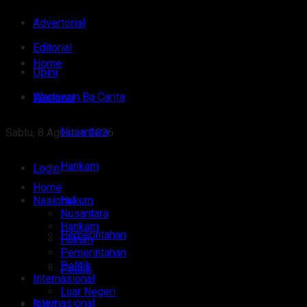
Advertorial
Editorial
Home
Opini
Wartawan Ba Carita
Nasional
Nusantara
Sabtu, 8 Agustus 2026
Hankam
Login
Home
Nasional
Hukum
Nusantara
Hankam
Pemerintahan
Hukum
Pemerintahan
Politik
Politik
Internasional
Luar Negeri
Internasional
Sulut