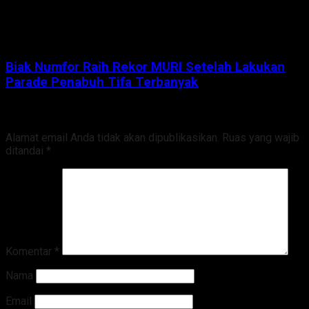
Biak Numfor Raih Rekor MURI Setelah Lakukan
Parade Penabuh Tifa Terbanyak
Tinggalkan Balasan
Alamat email Anda tidak akan dipublikasikan.
Ruas yang wajib
ditandai
*
Komentar
*
Nama
Email