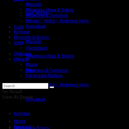
Manado
Minahasa Utara & Bitung
Luar Negeri
Minahasa & Tomohon
Minsel – Mitra – Bolmong Raya
Kepulauan
Sulut
Kriminal
Ekonomi & Bisnis
Manado
Iptek
Pendidikan
Olahraga
Minahasa Utara & Bitung
Hiburan
Musik
Film
Minahasa & Tomohon
Pariwisata Budaya
Minsel – Mitra – Bolmong Raya
No Result
View All Result
Kepulauan
Kriminal
Home
Nasional
Ekonomi & Bisnis