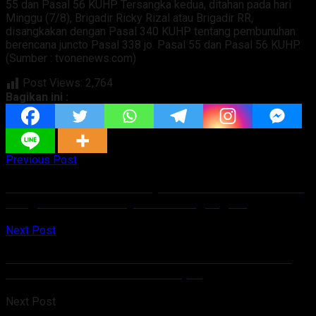
55 dan Pasal 56 KUHP. Tersangka kedua, ditahan pada hari
Minggu (7/8), Brigadir Ricky Rizal atau Brigadir RR,
disangkakan dengan Pasal 340 KUHP tentang pembunuhan
berencana juncto Pasal 338 jo. Pasal 55 dan Pasal 56 KUHP.
(Sumber : tvonenews.com)
Post Views:
2,764
Bagikan ini :
Previous Post
IKWI – OJK Edukasi Masyarakat Cara Kelola Dana
dengan Fasilitas Pinjol dan Uang Digital
Next Post
Biak Numfor Raih Rekor MURI Setelah Lakukan
Parade Penabuh Tifa Terbanyak
Next Post