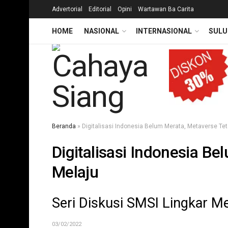
Advertorial
Editorial
Opini
Wartawan Ba Carita
HOME
NASIONAL
INTERNASIONAL
SULU
Beranda
»
Digitalisasi Indonesia Belum Merata, Metaverse Te
Digitalisasi Indonesia B
Melaju
Seri Diskusi SMSI Lingkar M
03/02/2022