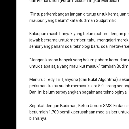
dan Nishal Dillon (Forum Diskusi Lingkar Merdeka).
“Pintu perkembangan jangan ditutup untuk kemajuan t
maupun yang belum,” kata Budiman Sudjatmiko.
Kalaupun masih banyak yang belum paham dengan perke
jawab bersama untuk memberi tahu, mengajari mereka. 
senior yang paham soal teknologi baru, soal metaverse
“Jangan karena banyak yang belum paham kemudian dila
untuk siapa saja yang mau ikut masuk,” tambah Budim
Menurut Tedy Tri Tjahyono (dari Bukit Algoritma), seka
perkiraan, kalau sudah memasuki era 5.0, orang sedang 
Dan, ini belum terbayangkan bagaimana teknologinya.
Sepakat dengan Budiman, Ketua Umum SMSI Firdaus m
berjumlah 1.700 pemilik perusahaan media siber untuk
bisnisnya.