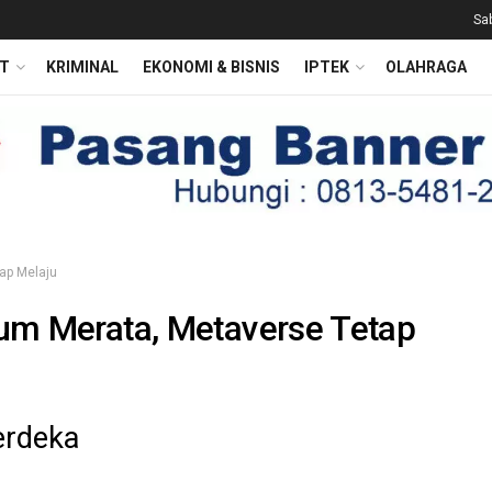
Sa
T
KRIMINAL
EKONOMI & BISNIS
IPTEK
OLAHRAGA
tap Melaju
elum Merata, Metaverse Tetap
erdeka