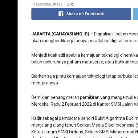
IN
EKONOMI
,
IPTEK
0
Share on Facebook
JAKARTA (CAHAYASIANG.ID)
– Digitalisasi belum mera
akan menghentikan jalannya peradaban digital terbaru
Menjadi tidak adil apabila kemajuan teknologi dihenti
belum seluruhnya paham metaverse, atau bahkan masi
Biarkan saja pintu kemajuan teknologi tetap terbuka 
mengikutinya.
Demikian benang merah pemikiran yang mengemuka dal
Merdeka, Rabu 2 Februari 2022 di Kantor SMSI Jalan Ve
Hadir sebagai pembicara pendiri Bukit Algoritma Budi
menjelang ulang tahun Serikat Media Siber Indonesia (SM
Ketua Umum SMSI Firdaus, Sekjen SMSI Mohammad Nasi