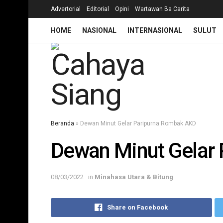
Advertorial
Editorial
Opini
Wartawan Ba Carita
HOME
NASIONAL
INTERNASIONAL
SULUT
Beranda
»
Dewan Minut Gelar Paripurna Rombak AKD
Dewan Minut Gelar
08/03/2022
in
Minahasa Utara & Bitung
Share on Facebook