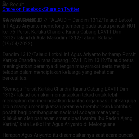
0
No Result
Share on Facebook
Share on Twitter
CAHAYASIANG.ID
// TALAUD – Dandim 1312/Talaud Letkol
View All Result
Inf Agus Ariyanto memotong tumpeng pada acara puncak HUT
ke-76 Persit Kartika Chandra Kirana Cabang LXVIII Dim
1312/Talaud di Aula Makodim 1312/Talaud, Selasa
(19/04/2022).
Dandim 1312/Talaud Letkol Inf Agus Ariyanto berharap Persit
Kartika Chandra Kirana Cabang LXVIII Dim 1312/Talaud terus
meningkatkan perannya di tengah masyarakat serta menjadi
teladan dalam menciptakan keluarga yang sehat dan
berkualitas.
“Semoga Persit Kartika Chandra Kirana Cabang LXVIII Dim
1312/Talaud semakin memantapkan tekad untuk lebih
memajukan dan meningkatkan kualitas organisasi, bahkan juga
lebih mampu meningkatkan perannya memberikan kontribusi
positif bagi pembangunan nasional sebagaimana yang
dilakukan oleh pahlawan emansipasi wanita Ibu Raden Ajeng
Kartini,” kata Letkol Inf Agus Ariyanto di Melonguane.
Harapan Agus Ariyanto itu disampaikannya saat acara puncak