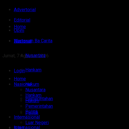
Advertorial
Editorial
Home
Opini
Wartawan Ba Carita
Nasional
Nusantara
Jumat, 7 Agustus 2026
Hankam
Login
Home
Nasional
Hukum
Nusantara
Hankam
Pemerintahan
Hukum
Pemerintahan
Politik
Politik
Internasional
Luar Negeri
Internasional
Sulut