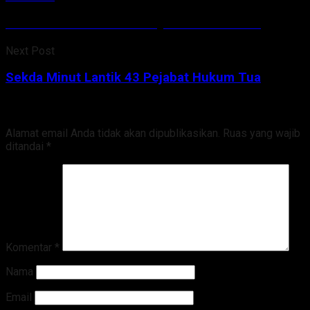
Sekda Minut Lantik 43 Pejabat Hukum Tua
Next Post
Sekda Minut Lantik 43 Pejabat Hukum Tua
Tinggalkan Balasan
Alamat email Anda tidak akan dipublikasikan.
Ruas yang wajib
ditandai
*
Komentar
*
Nama
Email