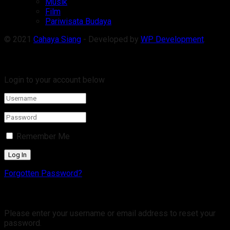
Musik
Film
Pariwisata Budaya
© 2021
Cahaya Siang
- Developed by
WP Development
.
Welcome Back!
Login to your account below
Remember Me
Forgotten Password?
Retrieve your password
Please enter your username or email address to reset your
password.