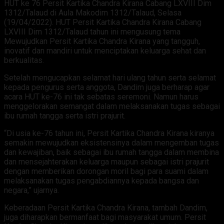
HUT ke 76 Persit Kartika Chandra Kirana Cabang LXVIII Dim
1312/Talaud di Aula Makodim 1312/Talaud, Selasa
(19/04/2022). HUT Persit Kartika Chandra Kirana Cabang
LXVIII Dim 1312/Talaud tahun ini mengusung tema
Mewujudkan Persit Kartika Chandra Kirana yang tangguh,
inovatif dan mandiri untuk menciptakan keluarga sehat dan
berkualitas.
Setelah mengucapkan selamat hari ulang tahun serta selamat
kepada pengurus serta anggota, Dandim juga berharap agar
acara HUT ke-76 ini tak sebatas seremoni. Namun harus
menggelorakan semangat dalam melaksanakan tugas sebagai
ibu rumah tangga serta istri prajurit.
“Di usia ke-76 tahun ini, Persit Kartika Chandra Kirana kiranya
semakin mewujudkan eksistensinya dalam mengemban tugas
dan kewajiban, baik sebagai ibu rumah tangga dalam membina
dan mensejahterakan keluarga maupun sebagai istri prajurit
dengan memberikan dorongan moril bagi para suami dalam
melaksanakan tugas pengabdiannya kepada bangsa dan
negara,” ujarnya.
Keberadaan Persit Kartika Chandra Kirana, tambah Dandim,
juga diharapkan bermanfaat bagi masyarakat umum. Persit