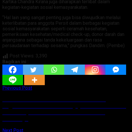
Kartika Chandra Kirana juga diharapkan terlibat dalam
kegiatan-kegiatan sosial kemasyarakatan.
“Hal lain yang sangat penting juga bisa diwujudkan melalui
keterlibatan para anggota Persit dalam berbagai kegiatan
sosial kemasyarakatan seperti ceramah kesehatan,
pemeriksaan kesehatan/medical check-up, donor darah dan
anjangsana sebagai tanda kekeluargaan dan rasa
persaudaraan terhadap sesama,” pungkas Dandim. (Pembe)
Post Views:
3,390
Bagikan ini :
Previous Post
Indonesia Juara Bertahan Piala Thomas.
Bagaimana Peran Kevin Sanjaya di Piala Thomas
2022 Tanpa Markus Fernaldi Gideon? Ini
Ulasannya
Next Post