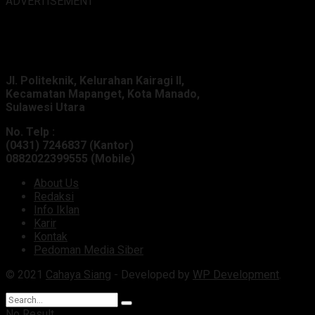
ADVERTISEMENT
Alamat Kantor :
Jl. Politeknik, Kelurahan Kairagi II,
Kecamatan Mapanget, Kota Manado,
Sulawesi Utara
No. Telp :
(0431) 7246837 (Kantor)
0882022399555 (Mobile)
About Us
Redaksi
Info Iklan
Karir
Kontak
Pedoman Media Siber
© 2021
Cahaya Siang
- Developed by
WP Development
.
No Result