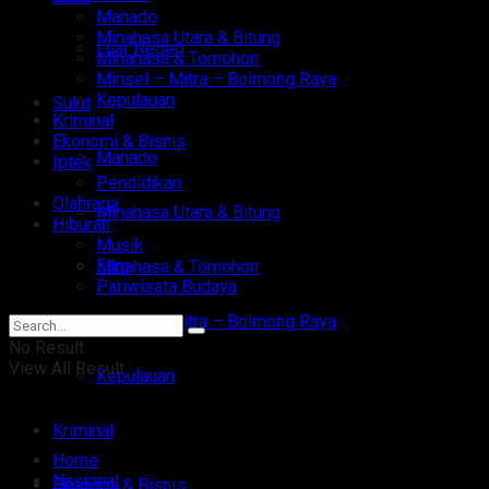
Manado
Minahasa Utara & Bitung
Luar Negeri
Minahasa & Tomohon
Minsel – Mitra – Bolmong Raya
Kepulauan
Sulut
Kriminal
Ekonomi & Bisnis
Manado
Iptek
Pendidikan
Olahraga
Minahasa Utara & Bitung
Hiburan
Musik
Film
Minahasa & Tomohon
Pariwisata Budaya
Minsel – Mitra – Bolmong Raya
No Result
View All Result
Kepulauan
Kriminal
Home
Nasional
Ekonomi & Bisnis