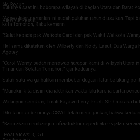
No Result
Buktinya saat ini, beberapa wilayah di bagian Utara dan Barat K
“Akses jalan pertanian ini sudah puluhan tahun diusulkan. Tapi b
View All Result
kota Tomohon, Rabu kemarin.
“Salut kepada pak Walikota Carol dan pak Wakil Walikota Wenny
Hal sama dikatakan oleh Wilberty dan Noldy Lasut. Dua Warga 
Agotey.
“Carol-Wenny sudah menjawab harapan kami di wilayah Utara ini
Timur dan Selatan Tomohon,” ujar keduanya.
Salah satu warga bahkan membeber dugaan latar belakang polit
“Mungkin kita disini dianaktirikan waktu lalu karena partai pen
Walaupun demikian, Lurah Kayawu Ferry Pojoh, SPd merasa belu
Diketahui, sebelumnya CSWL telah menegaskan, bahwa keduany
“Kami akan membangun infrastruktur seperti akses jalan secara 
Post Views:
3,151