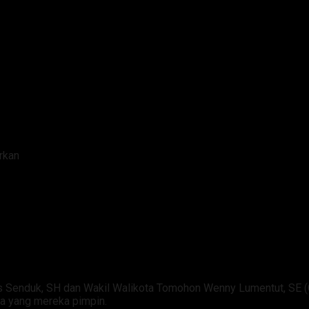
rkan
g Sebelumnya Dipinggirkan
s Senduk, SH dan Wakil Walikota Tomohon Wenny Lumentut, SE (
ta yang mereka pimpin.