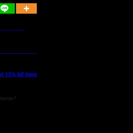
an Teror”
 15% All Item
 15% All Item
itandai
*