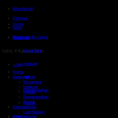
Advertorial
Editorial
Home
Opini
Wartawan Ba Carita
Nasional
Nusantara
Sabtu, 8 Agustus 2026
Hankam
Login
Home
Nasional
Hukum
Nusantara
Hankam
Pemerintahan
Hukum
Pemerintahan
Politik
Politik
Internasional
Luar Negeri
Internasional
Sulut