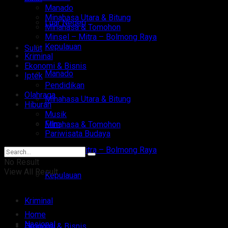
Manado
Minahasa Utara & Bitung
Luar Negeri
Minahasa & Tomohon
Minsel – Mitra – Bolmong Raya
Kepulauan
Sulut
Kriminal
Ekonomi & Bisnis
Manado
Iptek
Pendidikan
Olahraga
Minahasa Utara & Bitung
Hiburan
Musik
Film
Minahasa & Tomohon
Pariwisata Budaya
Minsel – Mitra – Bolmong Raya
No Result
View All Result
Kepulauan
Kriminal
Home
Nasional
Ekonomi & Bisnis