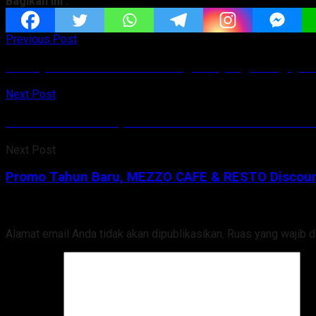
Bagikan ini :
Previous Post
Wenny Lumentut: “Tak Ada Agama yang Mengajark
Next Post
Promo Tahun Baru, MEZZO CAFE & RESTO Discount
Next Post
Promo Tahun Baru, MEZZO CAFE & RESTO Discount
Tinggalkan Balasan
Alamat email Anda tidak akan dipublikasikan.
Ruas yang wajib d