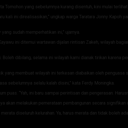
ota Tomohon yang sebelumnya kurang disentuh, kini mulai terlihat 
aru kali ini direalisasikan,” ungkap warga Taratara Jonny Kapoh ya
 yang sudah memperhatikan ini,” ujarnya.
Kayawu ini ditemui wartawan dijalan rintisan Zakeh, wilayah bag
. Boleh dibilang, selama ini wilayah kami dianak tirikan karena
ik yang membuat wilayah ini terkesan diabaikan oleh penguasa 
guasa sebelumnya selalu kalah disini,” kata Ferdy Moningka.
m puas. “Yah, ini baru sampai perintisan dan pengerasan. Harus
a akan melakukan pemerataan pembangunan secara signifikan d
merata diseluruh kelurahan. Ya, harus merata dan tidak boleh ad