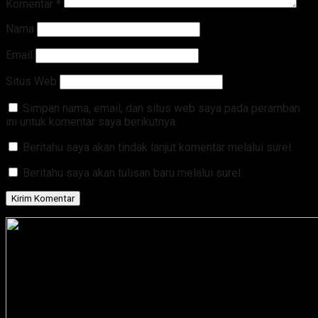
Komentar
*
Nama
Email
Situs Web
Simpan nama, email, dan situs web saya pada peramban
ini untuk komentar saya berikutnya.
Beritahu saya akan tindak lanjut komentar melalui surel.
Beritahu saya akan tulisan baru melalui surel.