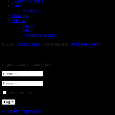
Ekonomi & Bisnis
Iptek
Pendidikan
Olahraga
Hiburan
Musik
Film
Pariwisata Budaya
© 2021
Cahaya Siang
- Developed by
WP Development
.
Welcome Back!
Login to your account below
Remember Me
Forgotten Password?