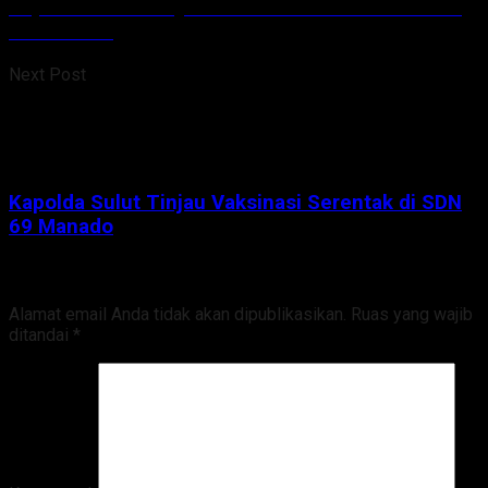
Kapolda Sulut Tinjau Vaksinasi Serentak di SDN
69 Manado
Next Post
Kapolda Sulut Tinjau Vaksinasi Serentak di SDN
69 Manado
Tinggalkan Balasan
Alamat email Anda tidak akan dipublikasikan.
Ruas yang wajib
ditandai
*