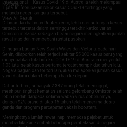
Internasional – Kasus Covid-19 di Australia telah melampaui
No Result
1 juta. Ini merupakan rekor kasus COid-19 tertinggi yang
melanda negeri kanguru tersebut.
View All Result
Dilansir dari halaman Reuters.com, lebih dari setengah kesus
tersebut tercatat dalam seminggu terakhir, ketika varian
Omicron melanda sebagian besar negara meningkatkan jumlah
rawat inap dan membebani rantai pasokan.
Di negara bagian New South Wales dan Victoria, pada hari
Senin, dilaporkan telah terjadi sekitar 55.000 kasus baru yang
menyebabkan total infeksi COVID-19 di Australia menyentuh
1,03 juta, sejak kasus pertama tercatat hampir dua tahun lalu.
Negara bagian dan teritori lain, akan melaporkan jumlah kasus
yang dialami dalam beberapa hari ke depan.
Daftar terbaru, sebanyak 2.387 orang telah meninggal,
meskipun tingkat kematian selama gelombang Omicron telah
lebih rendah daripada selama wabah virus sebelumnya,
dengan 92% orang di atas 16 tahun telah menerima
dosis
ganda dan program percepatan vaksin boostern.
Meningkatnya jumlah rawat inap, memaksa pejabat untuk
memberlakukan kembali beberapa pembatasan di negara