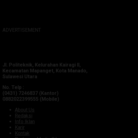
ADVERTISEMENT
Alamat Kantor :
Jl. Politeknik, Kelurahan Kairagi II,
Kecamatan Mapanget, Kota Manado,
Sulawesi Utara
No. Telp :
(0431) 7246837 (Kantor)
0882022399555 (Mobile)
About Us
Redaksi
Info Iklan
Karir
Kontak