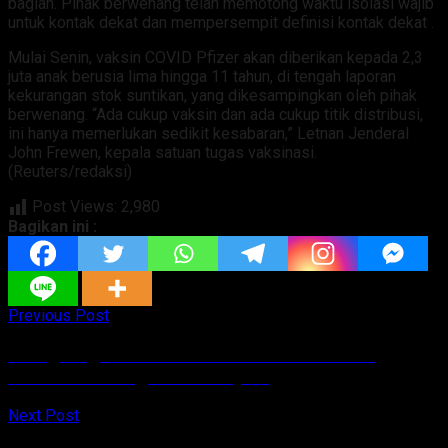
bagian. Pihak berwenang telah memotong waktu isolasi wajib
untuk kontak dekat dan mempersempit definisi kontak dekat .
Mulai Senin, vaksin COVID Pfizer akan diberikan kepada 2,3
juta anak berusia lima hingga 11 tahun, di tengah laporan
kekurangan stok suntikan, yang dikesampingkan oleh pihak
berwenang. “Ada cukup vaksin dan ada cukup titik distribusi,
ini hanya memerlukan sedikit kesabaran,” Letnan Jenderal
John Frewen, kepala satuan tugas vaksinasi.
(Reuters/redaksi)
Post Views:
2,980
Bagikan ini :
Previous Post
Utang Negara 6.000 T Bisa Lunas? Ini Kata
Menteri Keuangan Sri Mulyani
Next Post