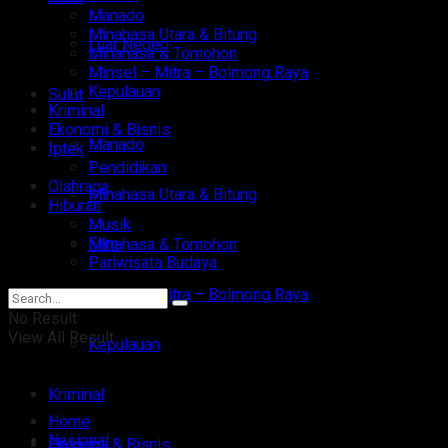
Manado
Minahasa Utara & Bitung
Luar Negeri
Minahasa & Tomohon
Minsel – Mitra – Bolmong Raya
Kepulauan
Sulut
Kriminal
Ekonomi & Bisnis
Manado
Iptek
Pendidikan
Olahraga
Minahasa Utara & Bitung
Hiburan
Musik
Film
Minahasa & Tomohon
Pariwisata Budaya
Minsel – Mitra – Bolmong Raya
No Result
View All Result
Kepulauan
Kriminal
Home
Nasional
Ekonomi & Bisnis