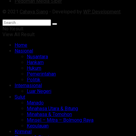
Pedoman Media Siber
© 2021
Cahaya Siang
- Developed by
WP Development
.
No Result
View All Result
Home
Nasional
Nusantara
Hankam
Hukum
Pemerintahan
Politik
Internasional
Luar Negeri
Sulut
Manado
Minahasa Utara & Bitung
Minahasa & Tomohon
Minsel – Mitra – Bolmong Raya
Kepulauan
Kriminal