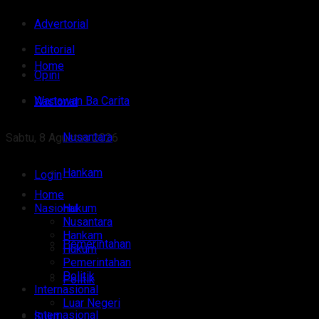
Advertorial
Editorial
Home
Opini
Wartawan Ba Carita
Nasional
Nusantara
Sabtu, 8 Agustus 2026
Hankam
Login
Home
Nasional
Hukum
Nusantara
Hankam
Pemerintahan
Hukum
Pemerintahan
Politik
Politik
Internasional
Luar Negeri
Internasional
Sulut