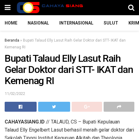
HOME
NASIONAL
INTERNASIONAL
SULUT
KRIM
Beranda
»
Bupati Talaud Elly Lasut Raih Gelar Doktor dari STT- IKAT dan
Kemenag RI
Bupati Talaud Elly Lasut Raih
Gelar Doktor dari STT- IKAT dan
Kemenag RI
11/02/2022
CAHAYASIANG.ID
// TALAUD, CS – Bupati Kepulauan
Talaud Elly Engelbert Lasut berhasil meraih gelar doktor dari
Sekolah Tinggi Institut Keguruan Alkitab dan Theologia