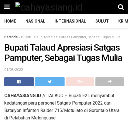
HOME
NASIONAL
INTERNASIONAL
SULUT
KRIM
Beranda
»
Bupati Talaud Apresiasi Satgas Pamputer, Sebagai Tugas Mulia
Bupati Talaud Apresiasi Satgas
Pamputer, Sebagai Tugas Mulia
01/03/2022
CAHAYASIANG.ID
// TALAUD – Bupati E2L menyambut
kedatangan para personel Satgas Pamputer 2022 dari
Batalyon Infanteri Raider 715/Motuliato di Gorontalo Utara
di Pelabuhan Melonguane.