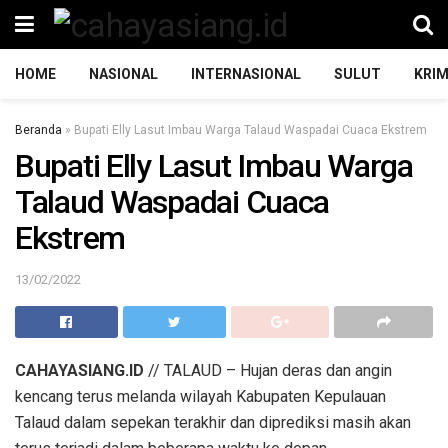
HOME
NASIONAL
INTERNASIONAL
SULUT
KRIM
Beranda
»
Bupati Elly Lasut Imbau Warga Talaud Waspadai Cuaca Ekstrem
Bupati Elly Lasut Imbau Warga
Talaud Waspadai Cuaca
Ekstrem
13/02/2022
CAHAYASIANG.ID
// TALAUD – Hujan deras dan angin
kencang terus melanda wilayah Kabupaten Kepulauan
Talaud dalam sepekan terakhir dan diprediksi masih akan