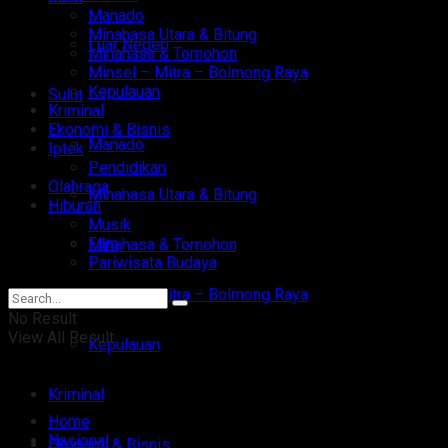
Manado
Minahasa Utara & Bitung
Luar Negeri
Minahasa & Tomohon
Minsel – Mitra – Bolmong Raya
Kepulauan
Sulut
Kriminal
Ekonomi & Bisnis
Manado
Iptek
Pendidikan
Olahraga
Minahasa Utara & Bitung
Hiburan
Musik
Film
Minahasa & Tomohon
Pariwisata Budaya
Minsel – Mitra – Bolmong Raya
No Result
View All Result
Kepulauan
Kriminal
Home
Nasional
Ekonomi & Bisnis