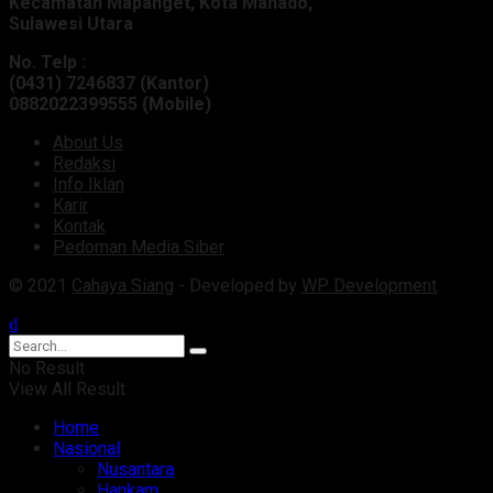
Kecamatan Mapanget, Kota Manado,
Sulawesi Utara
No. Telp :
(0431) 7246837 (Kantor)
0882022399555 (Mobile)
About Us
Redaksi
Info Iklan
Karir
Kontak
Pedoman Media Siber
© 2021
Cahaya Siang
- Developed by
WP Development
.
No Result
View All Result
Home
Nasional
Nusantara
Hankam