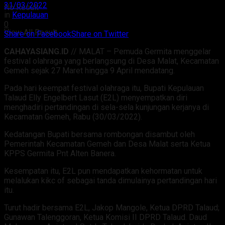
31/03/2022
No Result
in
Kepulauan
0
View All Result
Share on Facebook
Share on Twitter
CAHAYASIANG.ID
// MALAT – Pemuda Germita menggelar
festival olahraga yang berlangsung di Desa Malat, Kecamatan
Gemeh sejak 27 Maret hingga 9 April mendatang.
Pada hari keempat festival olahraga itu, Bupati Kepulauan
Talaud Elly Engelbert Lasut (E2L) menyempatkan diri
menghadiri pertandingan di sela-sela kunjungan kerjanya di
Kecamatan Gemeh, Rabu (30/03/2022).
Kedatangan Bupati bersama rombongan disambut oleh
Pemerintah Kecamatan Gemeh dan Desa Malat serta Ketua
KPPS Germita Pnt Alten Banera.
Kesempatan itu, E2L pun mendapatkan kehormatan untuk
melalukan kikc of sebagai tanda dimulainya pertandingan hari
itu.
Turut hadir bersama E2L, Jakop Mangole, Ketua DPRD Talaud;
Gunawan Talenggoran, Ketua Komisi II DPRD Talaud. Daud