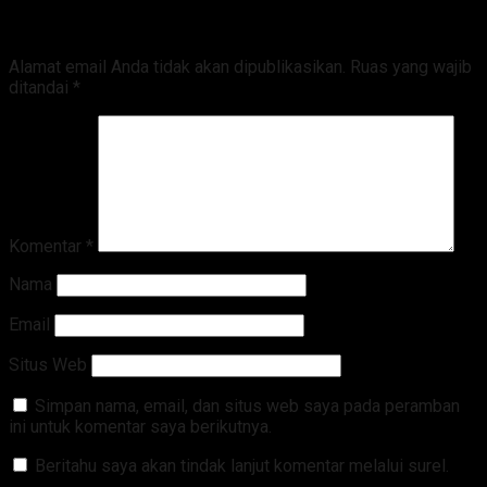
Tinggalkan Balasan
Alamat email Anda tidak akan dipublikasikan.
Ruas yang wajib
ditandai
*
Komentar
*
Nama
Email
Situs Web
Simpan nama, email, dan situs web saya pada peramban
ini untuk komentar saya berikutnya.
Beritahu saya akan tindak lanjut komentar melalui surel.