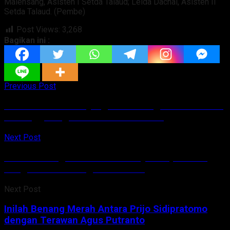
Malensang, Asisten I Setda Talaud; Leida Dachal, Asisten II
Setda Talaud. (Pembe)
Post Views:
3,268
Bagikan ini :
Previous Post
Pemda Talaud Kunjungi Balai Sungai Sulut Bahas
Penanggulangan Bencana di Talaud
Next Post
Inilah Benang Merah Antara Prijo Sidipratomo
dengan Terawan Agus Putranto
Next Post
Inilah Benang Merah Antara Prijo Sidipratomo
dengan Terawan Agus Putranto