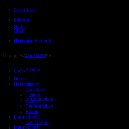
Advertorial
Editorial
Home
Opini
Wartawan Ba Carita
Nasional
Nusantara
Minggu, 9 Agustus 2026
Hankam
Login
Home
Nasional
Hukum
Nusantara
Hankam
Pemerintahan
Hukum
Pemerintahan
Politik
Politik
Internasional
Luar Negeri
Internasional
Sulut