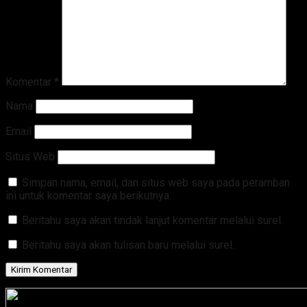
Komentar
*
Nama
Email
Situs Web
Simpan nama, email, dan situs web saya pada peramban
ini untuk komentar saya berikutnya.
Beritahu saya akan tindak lanjut komentar melalui surel.
Beritahu saya akan tulisan baru melalui surel.