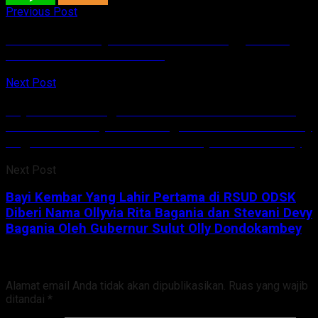
Previous Post
Abdul Ghani: Sejak 2017 Sudah Menggunakan
Jasa DSA Dokter Terawan
Next Post
Bayi Kembar Yang Lahir Pertama di RSUD ODSK
Diberi Nama Ollyvia Rita Bagania dan Stevani Devy
Bagania Oleh Gubernur Sulut Olly Dondokambey
Next Post
Bayi Kembar Yang Lahir Pertama di RSUD ODSK
Diberi Nama Ollyvia Rita Bagania dan Stevani Devy
Bagania Oleh Gubernur Sulut Olly Dondokambey
Tinggalkan Balasan
Alamat email Anda tidak akan dipublikasikan.
Ruas yang wajib
ditandai
*