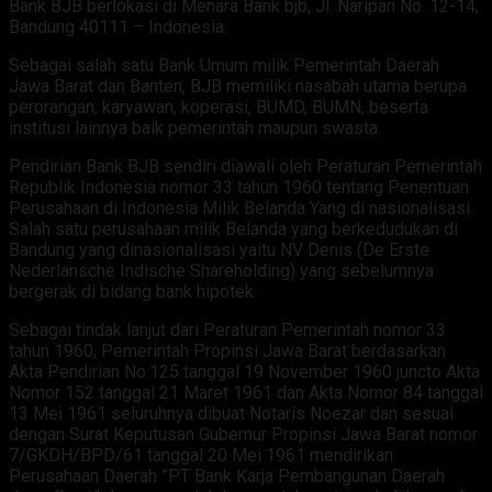
Bank BJB berlokasi di Menara Bank bjb, Jl. Naripan No. 12-14,
Bandung 40111 – Indonesia.
Sebagai salah satu Bank Umum milik Pemerintah Daerah
Jawa Barat dan Banten, BJB memiliki nasabah utama berupa
perorangan, karyawan, koperasi, BUMD, BUMN, beserta
institusi lainnya baik pemerintah maupun swasta.
Pendirian Bank BJB sendiri diawali oleh Peraturan Pemerintah
Republik Indonesia nomor 33 tahun 1960 tentang Penentuan
Perusahaan di Indonesia Milik Belanda Yang di nasionalisasi.
Salah satu perusahaan milik Belanda yang berkedudukan di
Bandung yang dinasionalisasi yaitu NV Denis (De Erste
Nederlansche Indische Shareholding) yang sebelumnya
bergerak di bidang bank hipotek.
Sebagai tindak lanjut dari Peraturan Pemerintah nomor 33
tahun 1960, Pemerintah Propinsi Jawa Barat berdasarkan
Akta Pendirian No.125 tanggal 19 November 1960 juncto Akta
Nomor 152 tanggal 21 Maret 1961 dan Akta Nomor 84 tanggal
13 Mei 1961 seluruhnya dibuat Notaris Noezar dan sesuai
dengan Surat Keputusan Gubernur Propinsi Jawa Barat nomor
7/GKDH/BPD/61 tanggal 20 Mei 1961 mendirikan
Perusahaan Daerah ”PT Bank Karja Pembangunan Daerah