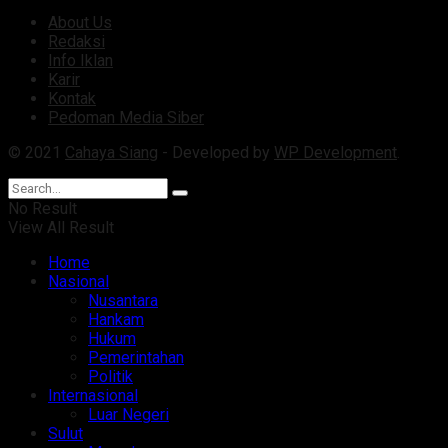
About Us
Redaksi
Info Iklan
Karir
Kontak
Pedoman Media Siber
© 2021
Cahaya Siang
- Developed by
WP Development
.
No Result
View All Result
Home
Nasional
Nusantara
Hankam
Hukum
Pemerintahan
Politik
Internasional
Luar Negeri
Sulut