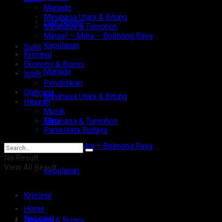
Manado
Minahasa Utara & Bitung
Luar Negeri
Minahasa & Tomohon
Minsel – Mitra – Bolmong Raya
Kepulauan
Sulut
Kriminal
Ekonomi & Bisnis
Manado
Iptek
Pendidikan
Olahraga
Minahasa Utara & Bitung
Hiburan
Musik
Film
Minahasa & Tomohon
Pariwisata Budaya
Minsel – Mitra – Bolmong Raya
No Result
View All Result
Kepulauan
Kriminal
Home
Nasional
Ekonomi & Bisnis