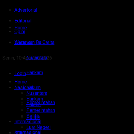
Advertorial
Editorial
Home
Opini
Wartawan Ba Carita
Nasional
Nusantara
Senin, 10 Agustus 2026
Hankam
Login
Home
Nasional
Hukum
Nusantara
Hankam
Pemerintahan
Hukum
Pemerintahan
Politik
Politik
Internasional
Luar Negeri
Internasional
Sulut