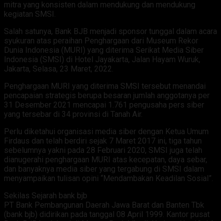
mitra yang konsisten dalam mendukung dan mendukung
kegiatan SMSI.
Salah satunya, Bank BJB menjadi sponsor tunggal dalam acara
syukuran atas peraihan Penghargaan dari Museum Rekor
Dunia Indonesia (MURI) yang diterima Serikat Media Siber
Indonesia (SMSI) di Hotel Jayakarta, Jalan Hayam Wuruk,
Jakarta, Selasa, 23 Maret, 2022.
Penghargaan MURI yang diterima SMSI tersebut menandai
pencapaian strategis berupa besaran jumlah anggotanya per
31 Desember 2021 mencapai 1.761 pengusaha pers siber
yang tersebar di 34 provinsi di Tanah Air.
Perlu diketahui organisasi media siber dengan Ketua Umum
Firdaus dan telah berdiri sejak 7 Maret 2017 ini, tiga tahun
sebelumnya yakni pada 28 Februari 2020, SMSI juga telah
dianugerahi penghargaan MURI atas kecepatan, daya sebar,
dan banyaknya media siber yang tergabung di SMSI dalam
menyampaikan tulisan opini “Mendambakan Keadilan Sosial”.
Sekilas Sejarah bank bjb
PT Bank Pembangunan Daerah Jawa Barat dan Banten Tbk
(bank bjb) didirikan pada tanggal 08 April 1999. Kantor pusat