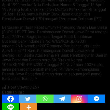
Nomor 22 Tahun 1998 dan Akta Pendirian Nomor 4 Tanggal 8
April 1999 berikut Akta Perbaikan Nomor 8 Tanggal 15 April
1999 yang telah disahkan oleh Menteri Kehakiman RI tanggal
16 April 1999, bentuk hukum Bank Jabar diubah dari
Perusahaan Daerah (PD) menjadi Perseroan Terbatas (PT).
Berdasarkan Hasil Rapat Umum Pemegang Saham Luar Biasa
(RUPS-LB) PT Bank Pembangunan Daerah Jawa Barat tanggal
3 Juli 2007 di Bogor, sesuai dengan Surat Keputusan
Gubernur Bank Indonesia No. 9/63/KEP.GBI/2007
tanggal 26 November 2007 tentang Perubahan Izin Usaha
Atas Nama PT Bank Pembangunan Daerah Jawa Barat
menjadi Izin Usaha Atas Nama PT Bank Pembangunan Daerah
Jawa Barat dan Banten serta SK Direksi Nomor
1065/SK/DIR-PPN/2007 tanggal 29 November 2007 maka
nama perseroan berubah menjadi PT Bank Pembangunan
Daerah Jawa Barat dan Banten dengan sebutan (call name)
Bank Jabar Banten. *
Post Views:
3,257
Bagikan ini :