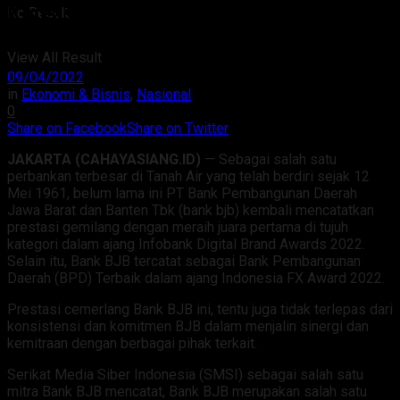
Konsistensi Bank BJB Bersama SMSI
No Result
Dalam Membangun Kemitraan
View All Result
09/04/2022
in
Ekonomi & Bisnis
,
Nasional
0
Share on Facebook
Share on Twitter
JAKARTA (CAHAYASIANG.ID)
— Sebagai salah satu
perbankan terbesar di Tanah Air yang telah berdiri sejak 12
Mei 1961, belum lama ini PT Bank Pembangunan Daerah
Jawa Barat dan Banten Tbk (bank bjb) kembali mencatatkan
prestasi gemilang dengan meraih juara pertama di tujuh
kategori dalam ajang Infobank Digital Brand Awards 2022.
Selain itu, Bank BJB tercatat sebagai Bank Pembangunan
Daerah (BPD) Terbaik dalam ajang Indonesia FX Award 2022.
Prestasi cemerlang Bank BJB ini, tentu juga tidak terlepas dari
konsistensi dan komitmen BJB dalam menjalin sinergi dan
kemitraan dengan berbagai pihak terkait.
Serikat Media Siber Indonesia (SMSI) sebagai salah satu
mitra Bank BJB mencatat, Bank BJB merupakan salah satu