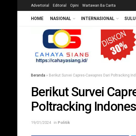
Advertorial
Editorial
Opini
Wartawan Ba Carita
HOME
NASIONAL
INTERNASIONAL
SULU
Beranda
»
Berikut Survei Capres-Cawapres Dari Poltracking In
Berikut Survei Cap
Poltracking Indones
19/01/2024
in
Politik