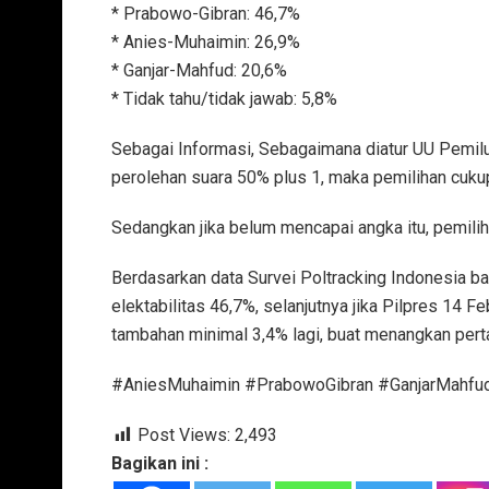
* Prabowo-Gibran: 46,7%
* Anies-Muhaimin: 26,9%
* Ganjar-Mahfud: 20,6%
* Tidak tahu/tidak jawab: 5,8%
Sebagai Informasi, Sebagaimana diatur UU Pemilu
perolehan suara 50% plus 1, maka pemilihan cukup
Sedangkan jika belum mencapai angka itu, pemilih
Berdasarkan data Survei Poltracking Indonesia 
elektabilitas 46,7%, selanjutnya jika Pilpres 14 F
tambahan minimal 3,4% lagi, buat menangkan pert
#AniesMuhaimin #PrabowoGibran #GanjarMahfu
Post Views:
2,493
Bagikan ini :