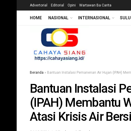
Advertorial
Editorial
Opini
Wartawan Ba Carita
HOME
NASIONAL
INTERNASIONAL
SULU
Beranda
»
Bantuan Instalasi Pemanenan Air Hujan (IPAH) Memb
Bantuan Instalasi 
(IPAH) Membantu W
Atasi Krisis Air Bers