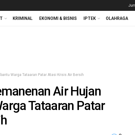
Jum
T
KRIMINAL
EKONOMI & BISNIS
IPTEK
OLAHRAGA
antu Warga Tataaran Patar Atasi Krisis Air Bersih
Pemanenan Air Hujan
arga Tataaran Patar
ih