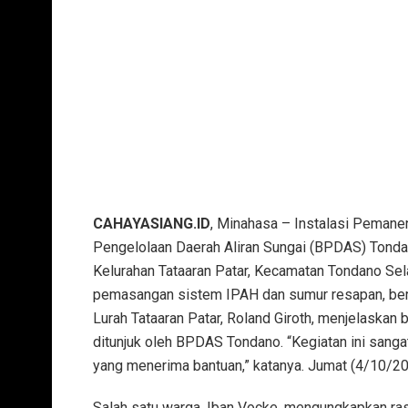
CAHAYASIANG.ID
, Minahasa – Instalasi Pemanen
Pengelolaan Daerah Aliran Sungai (BPDAS) Tonda
Kelurahan Tataaran Patar, Kecamatan Tondano Sel
pemasangan sistem IPAH dan sumur resapan, bert
Lurah Tataaran Patar, Roland Giroth, menjelaska
ditunjuk oleh BPDAS Tondano. “Kegiatan ini sanga
yang menerima bantuan,” katanya. Jumat (4/10/2
Salah satu warga, Iban Vocke, mengungkapkan ras