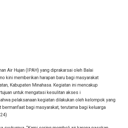
an Air Hujan (IPAH) yang diprakarsai oleh Balai
no kini memberikan harapan baru bagi masyarakat
atan, Kabupaten Minahasa. Kegiatan ini mencakup
ujuan untuk mengatasi kesulitan akses i
n bahwa pelaksanaan kegiatan dilakukan oleh kelompok yang
t bermanfaat bagi masyarakat, terutama bagi keluarga
024)
a syukurnya. “Kami sering membeli air karena pasokan