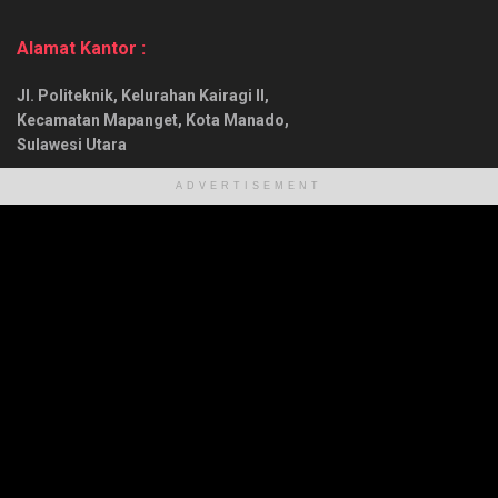
Alamat Kantor :
Jl. Politeknik, Kelurahan Kairagi II,
Kecamatan Mapanget, Kota Manado,
Sulawesi Utara
No. Telp :
ADVERTISEMENT
(0431) 7246837 (Kantor)
0882022399555 (Mobile)
About Us
Redaksi
Info Iklan
Karir
Kontak
Pedoman Media Siber
© 2021
Cahaya Siang
- Developed by
WP Development
.