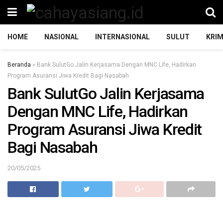
HOME
NASIONAL
INTERNASIONAL
SULUT
KRIM
Beranda
»
Bank SulutGo Jalin Kerjasama Dengan MNC Life, Hadirkan
Program Asuransi Jiwa Kredit Bagi Nasabah
Bank SulutGo Jalin Kerjasama
Dengan MNC Life, Hadirkan
Program Asuransi Jiwa Kredit
Bagi Nasabah
20/05/2025