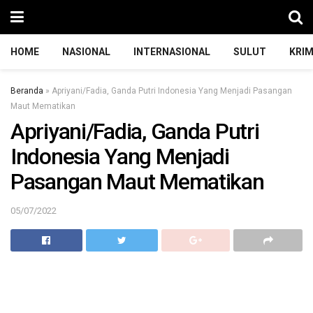
HOME
NASIONAL
INTERNASIONAL
SULUT
KRIM
Beranda
»
Apriyani/Fadia, Ganda Putri Indonesia Yang Menjadi Pasangan
Maut Mematikan
Apriyani/Fadia, Ganda Putri
Indonesia Yang Menjadi
Pasangan Maut Mematikan
05/07/2022