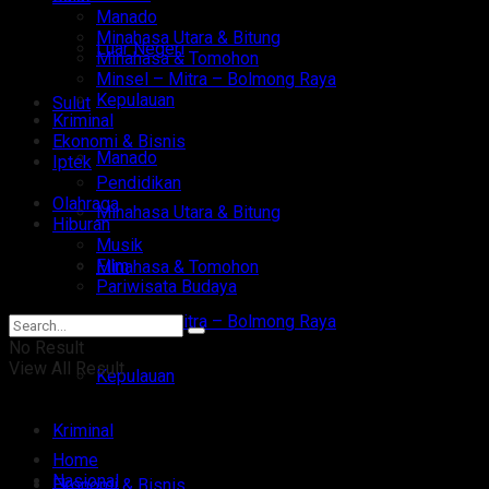
Manado
Minahasa Utara & Bitung
Luar Negeri
Minahasa & Tomohon
Minsel – Mitra – Bolmong Raya
Kepulauan
Sulut
Kriminal
Ekonomi & Bisnis
Manado
Iptek
Pendidikan
Olahraga
Minahasa Utara & Bitung
Hiburan
Musik
Film
Minahasa & Tomohon
Pariwisata Budaya
Minsel – Mitra – Bolmong Raya
No Result
View All Result
Kepulauan
Kriminal
Home
Nasional
Ekonomi & Bisnis