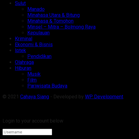
Sulut
Manado
Minahasa Utara & Bitung
Minahasa & Tomohon
Minsel – Mitra – Bolmong Raya
Kepulauan
Kriminal
Ekonomi & Bisnis
Iptek
Pendidikan
Olahraga
Hiburan
Musik
Film
Pariwisata Budaya
© 2021
Cahaya Siang
- Developed by
WP Development
.
Welcome Back!
Login to your account below