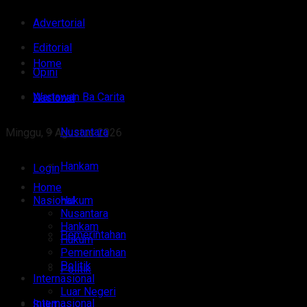
Advertorial
Editorial
Home
Opini
Wartawan Ba Carita
Nasional
Nusantara
Minggu, 9 Agustus 2026
Hankam
Login
Home
Nasional
Hukum
Nusantara
Hankam
Pemerintahan
Hukum
Pemerintahan
Politik
Politik
Internasional
Luar Negeri
Internasional
Sulut