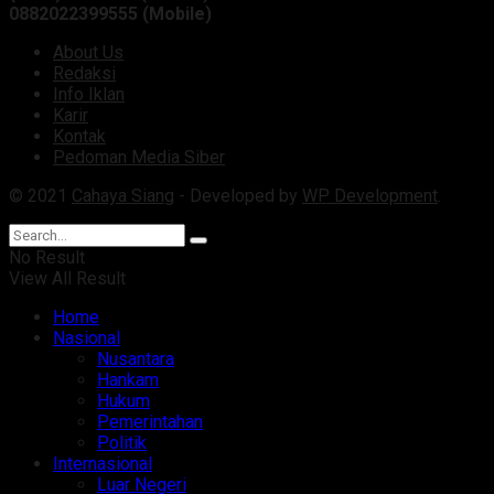
0882022399555 (Mobile)
About Us
Redaksi
Info Iklan
Karir
Kontak
Pedoman Media Siber
© 2021
Cahaya Siang
- Developed by
WP Development
.
No Result
View All Result
Home
Nasional
Nusantara
Hankam
Hukum
Pemerintahan
Politik
Internasional
Luar Negeri