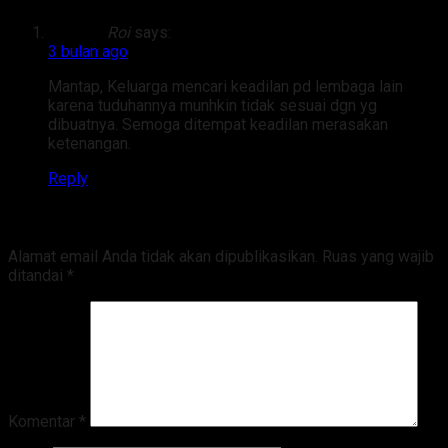
Roi
says:
3 bulan ago
Mantap, Keluarga mencari keadilan pd lembaga lain
karena tuduhannya munhkin tidak sesuai dgn yg
dibuatnya. Semoga ditempat keadilan merasakan
ketenangan.
Reply
Tinggalkan Balasan
Alamat email Anda tidak akan dipublikasikan.
Ruas yang wajib
ditandai
*
Komentar
*