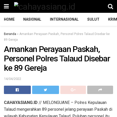
HOME
NASIONAL
INTERNASIONAL
SULUT
KRIM
Beranda
»
Amankan Perayaan Paskah, Personel Polres Talaud Disebar ke
89 Gereja
Amankan Perayaan Paskah,
Personel Polres Talaud Disebar
ke 89 Gereja
14/04/2022
CAHAYASIANG.ID
// MELONGUANE – Polres Kepulauan
Talaud mengerahkan 89 personel jelang perayaan Paskah di
wilayah Kabupaten Kepulauan Talaud. Puluhan personel itu