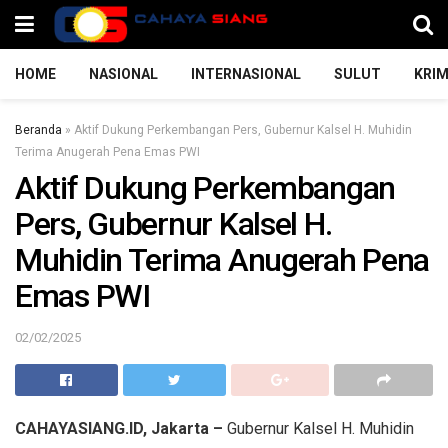
HOME
NASIONAL
INTERNASIONAL
SULUT
KRIM
Beranda
»
Aktif Dukung Perkembangan Pers, Gubernur Kalsel H. Muhidin
Terima Anugerah Pena Emas PWI
Aktif Dukung Perkembangan
Pers, Gubernur Kalsel H.
Muhidin Terima Anugerah Pena
Emas PWI
02/02/2025
CAHAYASIANG.ID, Jakarta –
Gubernur Kalsel H. Muhidin