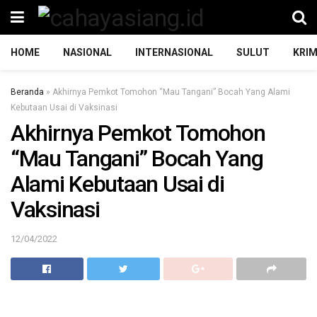
HOME
NASIONAL
INTERNASIONAL
SULUT
KRIM
Beranda
»
Akhirnya Pemkot Tomohon “Mau Tangani” Bocah Yang Alami
Kebutaan Usai di Vaksinasi
Akhirnya Pemkot Tomohon
“Mau Tangani” Bocah Yang
Alami Kebutaan Usai di
Vaksinasi
12/04/2022