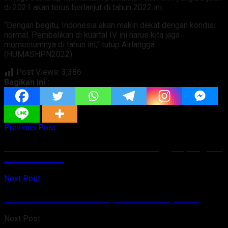
di 2021 akan terus berlanjut di tahun 2022 ini.
“Dengan begitu, Indonesia akan makin dekat dengan kondisi
normal. Pembalikan di kuartal IV ini harus kita jaga
momentumnya di tahun ini,” tutup Airlangga.
(HUMASHPN2022)
Post Views:
3,386
Bagikan ini :
Previous Post
Mahfud MD : Pers Tidak Boleh Menggampangkan
Proses Berita
Next Post
Ketua HPN 2022 Auri Jaya Terkena Hipnotis
Next Post