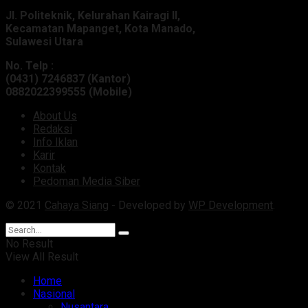
Jl. Politeknik, Kelurahan Kairagi II,
Kecamatan Mapanget, Kota Manado,
Sulawesi Utara
No. Telp :
(0431) 7246837 (Kantor)
0882022399555 (Mobile)
About Us
Redaksi
Info Iklan
Karir
Kontak
Pedoman Media Siber
© 2021
Cahaya Siang
- Developed by
WP Development
.
No Result
View All Result
Home
Nasional
Nusantara