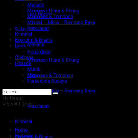
Manado
Minahasa Utara & Bitung
Luar Negeri
Minahasa & Tomohon
Minsel – Mitra – Bolmong Raya
Kepulauan
Sulut
Kriminal
Ekonomi & Bisnis
Manado
Iptek
Pendidikan
Olahraga
Minahasa Utara & Bitung
Hiburan
Musik
Film
Minahasa & Tomohon
Pariwisata Budaya
Minsel – Mitra – Bolmong Raya
No Result
View All Result
Kepulauan
Kriminal
Home
Nasional
Ekonomi & Bisnis