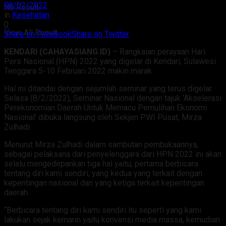
08/02/2022
No Result
in
Kesehatan
0
View All Result
Share on Facebook
Share on Twitter
KENDARI (CAHAYASIANG.ID)
– Rangkaian perayaan Hari
Pers Nasional (HPN) 2022 yang digelar di Kendari, Sulawesi
Tenggara 5-10 Februari 2022 makin marak.
Hal ini ditandai dengan sejumlah seminar yang terus digelar.
Selasa (8/2/2022), Seminar Nasional dengan tajuk ‘Akselerasi
Perekonomian Daerah Untuk Memacu Pemulihan Ekonomi
Nasional’ dibuka langsung oleh Sekjen PWI Pusat, Mirza
Zulhadi.
Menurut Mirza Zulhadi dalam sambutan pembukaannya,
sebagai pelaksana dari penyelenggara dari HPN 2022 ini akan
selalu mengedepankan tiga hal yaitu, pertama berbicara
tentang diri kami sendiri, yang kedua yang terkait dengan
kepentingan nasional dan yang ketiga terkait kepentingan
daerah.
“Berbicara tentang diri kami sendiri itu seperti yang kami
lakukan sejak kemarin yaitu konvensi media massa, kemudian