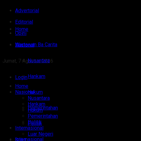
Advertorial
Editorial
Home
Opini
Wartawan Ba Carita
Nasional
Nusantara
Jumat, 7 Agustus 2026
Hankam
Login
Home
Nasional
Hukum
Nusantara
Hankam
Pemerintahan
Hukum
Pemerintahan
Politik
Politik
Internasional
Luar Negeri
Internasional
Sulut