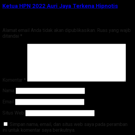
Ketua HPN 2022 Auri Jaya Terkena Hipnotis
Tinggalkan Balasan
Alamat email Anda tidak akan dipublikasikan.
Ruas yang wajib
ditandai
*
Komentar
*
Nama
Email
Situs Web
Simpan nama, email, dan situs web saya pada peramban
ini untuk komentar saya berikutnya.