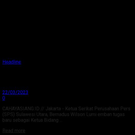
Headline
Pengurus SPS Pusat Periode 2023-2027 Hasil
Kongres XXVI Medan, Diumumkan
22/03/2023
0
CAHAYASIANG.ID // Jakarta - Ketua Serikat Perusahaan Pers
(SPS) Sulawesi Utara, Bernadus Wilson Lumi emban tugas
baru sebagai Ketua Bidang ...
Read more