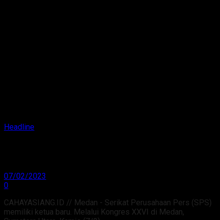
Headline
Januar P. Ruswita, Ketua Umum Serikat
Perusahaan Pers (SPS) 2023 – 2027
07/02/2023
0
CAHAYASIANG.ID // Medan - Serikat Perusahaan Pers (SPS)
memiliki ketua baru. Melalui Kongres XXVI di Medan,