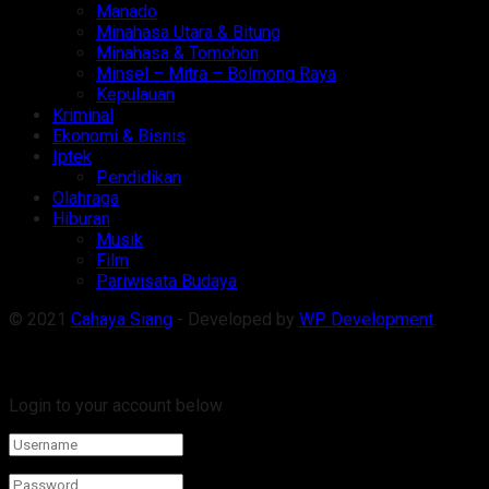
Manado
Minahasa Utara & Bitung
Minahasa & Tomohon
Minsel – Mitra – Bolmong Raya
Kepulauan
Kriminal
Ekonomi & Bisnis
Iptek
Pendidikan
Olahraga
Hiburan
Musik
Film
Pariwisata Budaya
© 2021
Cahaya Siang
- Developed by
WP Development
.
Welcome Back!
Login to your account below