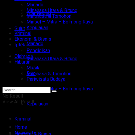
Manado
Minahasa Utara & Bitung
Luar Negeri
Minahasa & Tomohon
Minsel – Mitra – Bolmong Raya
Kepulauan
Sulut
Kriminal
Ekonomi & Bisnis
Manado
Iptek
Pendidikan
Olahraga
Minahasa Utara & Bitung
Hiburan
Musik
Film
Minahasa & Tomohon
Pariwisata Budaya
Minsel – Mitra – Bolmong Raya
No Result
View All Result
Kepulauan
Kriminal
Home
Nasional
Ekonomi & Bisnis