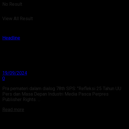
No Result
View All Result
Headline
Dialog SPS 78th: Refleksi 25 Tahun UU Pers dan
Masa Depan Industri Media Pasca Perpres
Publisher Rights
19/09/2024
0
Pra pemateri dalam dialog 78th SPS: "Refleksi 25 Tahun UU
Pers dan Masa Depan Industri Media Pasca Perpres
Publisher Rights. ...
Read more