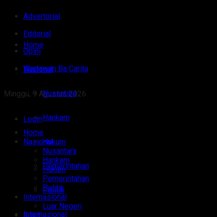
Advertorial
Editorial
Home
Opini
Wartawan Ba Carita
Nasional
Nusantara
Minggu, 9 Agustus 2026
Hankam
Login
Home
Nasional
Hukum
Nusantara
Hankam
Pemerintahan
Hukum
Pemerintahan
Politik
Politik
Internasional
Luar Negeri
Internasional
Sulut