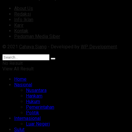
About Us
Redaksi
Info Iklan
Karir
Kontak
Pedoman Media Siber
© 2021
Cahaya Siang
- Developed by
WP Development
.
No Result
View All Result
Home
Nasional
Nusantara
Hankam
Hukum
Pemerintahan
Politik
Internasional
Luar Negeri
Sulut