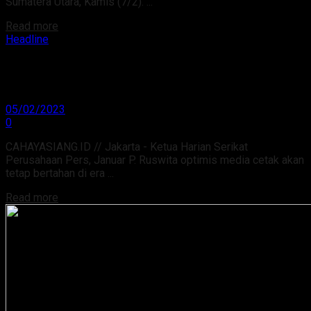
Sumatera Utara, Kamis (7/2). ...
Read more
Headline
Januar P. Ruswita: “Saya optimis media cetak
masih akan tetap bertahan di era digital”
05/02/2023
0
CAHAYASIANG.ID // Jakarta - Ketua Harian Serikat
Perusahaan Pers, Januar P. Ruswita optimis media cetak akan
tetap bertahan di era ...
Read more