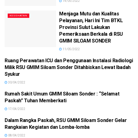
14/05/2022
Menjaga Mutu dan Kualitas
KESEHATAN
Pelayanan, Hari Ini Tim BTKL
Provinsi Sulut Lakukan
Pemeriksaan Berkala di RSU
GMIM SILOAM SONDER
11/05/2022
Ruang Perawatan ICU dan Penggunaan Instalasi Radiologi
KESEHATAN
Milik RSU GMIM Siloam Sonder Ditahbiskan Lewat Ibadah
Syukur
30/04/2022
Rumah Sakit Umum GMIM Siloam Sonder : “Selamat
KESEHATAN
Paskah” Tuhan Memberkati
17/04/2022
Dalam Rangka Paskah, RSU GMIM Siloam Sonder Gelar
KESEHATAN
Rangkaian Kegiatan dan Lomba-lomba
08/04/2022