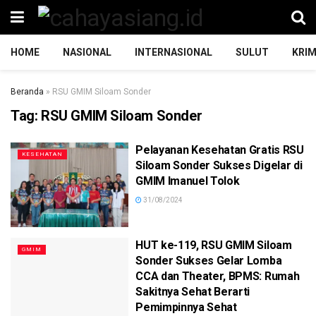
HOME
NASIONAL
INTERNASIONAL
SULUT
KRIM
Beranda
»
RSU GMIM Siloam Sonder
Tag:
RSU GMIM Siloam Sonder
Pelayanan Kesehatan Gratis RSU
KESEHATAN
Siloam Sonder Sukses Digelar di
GMIM Imanuel Tolok
31/08/2024
HUT ke-119, RSU GMIM Siloam
GMIM
Sonder Sukses Gelar Lomba
CCA dan Theater, BPMS: Rumah
Sakitnya Sehat Berarti
Pemimpinnya Sehat