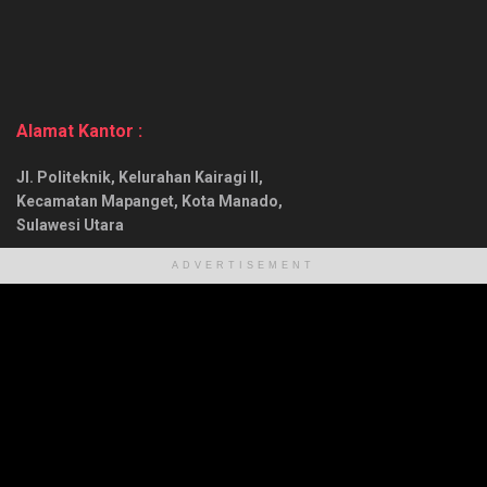
Alamat Kantor :
Jl. Politeknik, Kelurahan Kairagi II,
Kecamatan Mapanget, Kota Manado,
Sulawesi Utara
No. Telp :
ADVERTISEMENT
(0431) 7246837 (Kantor)
0882022399555 (Mobile)
About Us
Redaksi
Info Iklan
Karir
Kontak