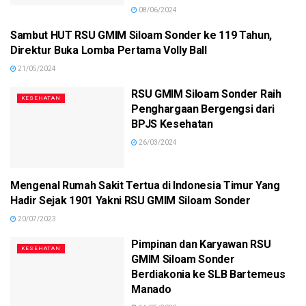
08/06/2024
Sambut HUT RSU GMIM Siloam Sonder ke 119 Tahun,
EVENT
Direktur Buka Lomba Pertama Volly Ball
21/05/2024
RSU GMIM Siloam Sonder Raih
KESEHATAN
Penghargaan Bergengsi dari
BPJS Kesehatan
26/03/2024
Mengenal Rumah Sakit Tertua di Indonesia Timur Yang
KESEHATAN
Hadir Sejak 1901 Yakni RSU GMIM Siloam Sonder
20/07/2023
Pimpinan dan Karyawan RSU
KESEHATAN
GMIM Siloam Sonder
Berdiakonia ke SLB Bartemeus
Manado