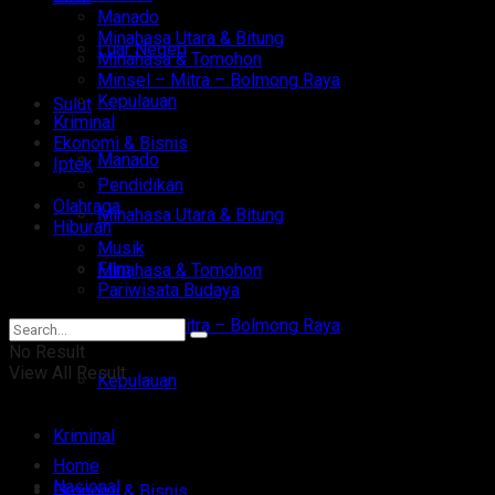
Manado
Minahasa Utara & Bitung
Luar Negeri
Minahasa & Tomohon
Minsel – Mitra – Bolmong Raya
Kepulauan
Sulut
Kriminal
Ekonomi & Bisnis
Manado
Iptek
Pendidikan
Olahraga
Minahasa Utara & Bitung
Hiburan
Musik
Film
Minahasa & Tomohon
Pariwisata Budaya
Minsel – Mitra – Bolmong Raya
No Result
View All Result
Kepulauan
Kriminal
Home
Nasional
Ekonomi & Bisnis