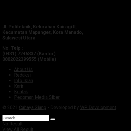
Alamat Kantor :
Jl. Politeknik, Kelurahan Kairagi II,
Kecamatan Mapanget, Kota Manado,
Sulawesi Utara
No. Telp :
(0431) 7246837 (Kantor)
0882022399555 (Mobile)
About Us
Redaksi
Info Iklan
Karir
Kontak
Pedoman Media Siber
© 2021
Cahaya Siang
- Developed by
WP Development
.
No Result
View All Result