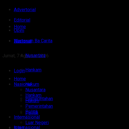
Advertorial
Editorial
Home
Opini
Wartawan Ba Carita
Nasional
Nusantara
Jumat, 7 Agustus 2026
Hankam
Login
Home
Nasional
Hukum
Nusantara
Hankam
Pemerintahan
Hukum
Pemerintahan
Politik
Politik
Internasional
Luar Negeri
Internasional
Sulut