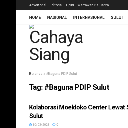
Advertorial
Editorial
Opini
Wartawan Ba Carita
HOME
NASIONAL
INTERNASIONAL
SULUT
Beranda
»
#Baguna PDIP Sulut
Tag:
#Baguna PDIP Sulut
Kolaborasi Moeldoko Center Lewat Sun
KESEHATAN
Sulut
10/03/2023
0